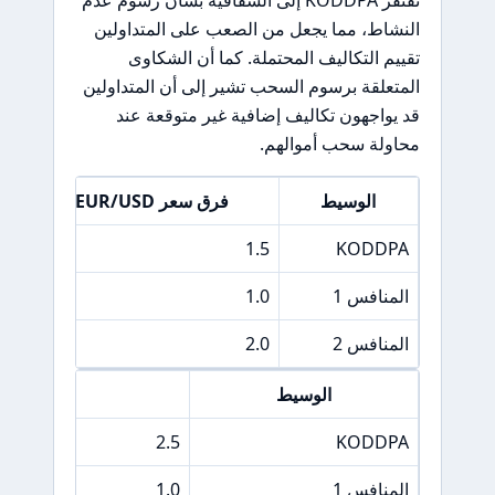
النشاط، مما يجعل من الصعب على المتداولين
تقييم التكاليف المحتملة. كما أن الشكاوى
المتعلقة برسوم السحب تشير إلى أن المتداولين
قد يواجهون تكاليف إضافية غير متوقعة عند
محاولة سحب أموالهم.
الوسيط
فرق سعر EUR/USD
KODDPA
1.5
لا 
المنافس 1
1.0
5 دولارات
المنافس 2
2.0
10 دولار
الوسيط
فرق سعر &P 500
2.5
KODDPA
المنافس 1
1.0