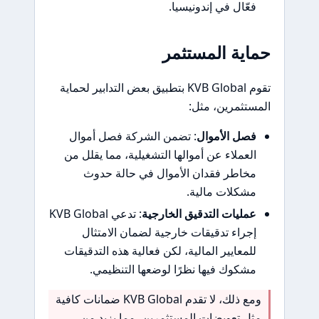
فعّال في إندونيسيا.
حماية المستثمر
تقوم KVB Global بتطبيق بعض التدابير لحماية
المستثمرين، مثل:
فصل الأموال
: تضمن الشركة فصل أموال
العملاء عن أموالها التشغيلية، مما يقلل من
مخاطر فقدان الأموال في حالة حدوث
مشكلات مالية.
عمليات التدقيق الخارجية
: تدعي KVB Global
إجراء تدقيقات خارجية لضمان الامتثال
للمعايير المالية، لكن فعالية هذه التدقيقات
مشكوك فيها نظرًا لوضعها التنظيمي.
ومع ذلك، لا تقدم KVB Global ضمانات كافية
مثل تعويضات المستثمرين، مما يزيد من