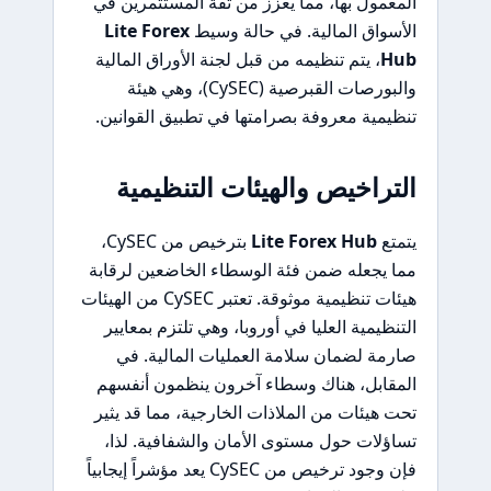
المعمول بها، مما يعزز من ثقة المستثمرين في
الأسواق المالية. في حالة وسيط
Lite Forex
Hub
، يتم تنظيمه من قبل لجنة الأوراق المالية
والبورصات القبرصية (CySEC)، وهي هيئة
تنظيمية معروفة بصرامتها في تطبيق القوانين.
التراخيص والهيئات التنظيمية
يتمتع
Lite Forex Hub
بترخيص من CySEC،
مما يجعله ضمن فئة الوسطاء الخاضعين لرقابة
هيئات تنظيمية موثوقة. تعتبر CySEC من الهيئات
التنظيمية العليا في أوروبا، وهي تلتزم بمعايير
صارمة لضمان سلامة العمليات المالية. في
المقابل، هناك وسطاء آخرون ينظمون أنفسهم
تحت هيئات من الملاذات الخارجية، مما قد يثير
تساؤلات حول مستوى الأمان والشفافية. لذا،
فإن وجود ترخيص من CySEC يعد مؤشراً إيجابياً