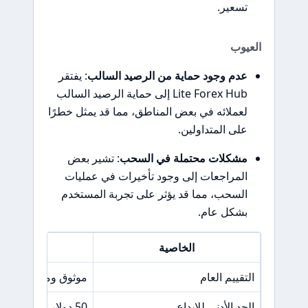
تسعير.
العيوب
عدم وجود حماية من الرصيد السالب
: يفتقر
Lite Forex Hub إلى حماية الرصيد السالب
لعملائه في بعض المناطق، مما قد يمثل خطرًا
على المتداولين.
مشكلات محتملة في السحب
: تشير بعض
المراجعات إلى وجود تأخيرات في عمليات
السحب، مما قد يؤثر على تجربة المستخدم
بشكل عام.
الخاصية
ا
التقييم العام
موثوق ومنافس
الحد الأدنى للإيداع
50 دولار