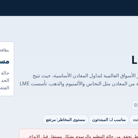
بطاقة
مست
حالة 
ن (LME) واحدة من أبرز الأسواق العالمية لتداول المعادن الأساسية، حيث تتيح
الحد 
للمتداولين فرصة الوصول إلى مجموعة متنوعة من المعادن مثل النحاس والألمنيوم والذهب. تأسست LME
الفئة
حدد
مناسب لـ: المبتدئون
مستوى المخاطر: مرتفع
ط. تحقق من حالة التنظيم والرسوم بشكل مستقل قبل الإيداع.