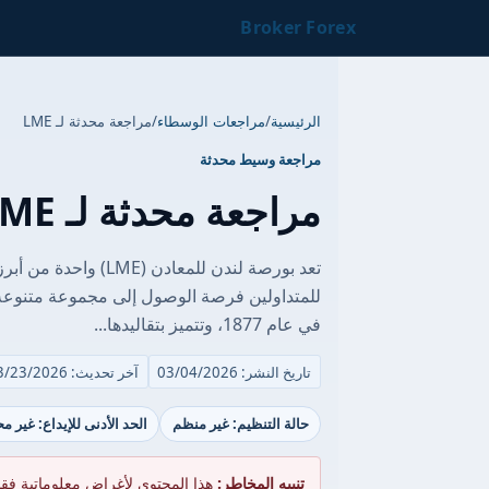
Broker Forex
الرئيسية
/
مراجعات الوسطاء
/
مراجعة محدثة لـ LME
مراجعة وسيط محدثة
مراجعة محدثة لـ LME
تعد بورصة لندن للمعاد
في عام 1877، وتتميز بتقاليدها...
تاريخ النشر: 03/04/2026
آخر تحديث: 03/23/2026
حالة التنظيم: غير منظم
الحد الأدنى للإيداع: غير م
تنبيه المخاطر:
هذا المحتوى لأغراض معلوماتية فق