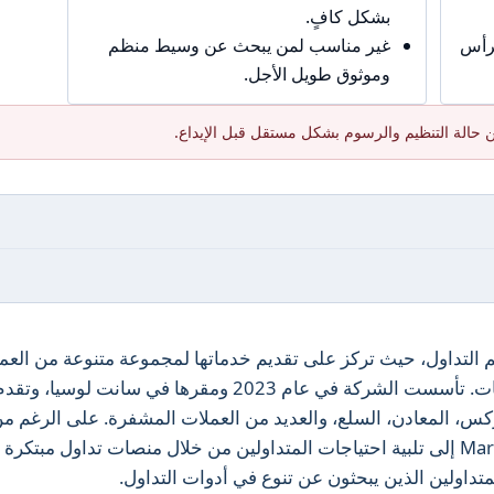
بشكل كافٍ.
برأس
غير مناسب لمن يبحث عن وسيط منظم
وموثوق طويل الأجل.
 حالة التنظيم والرسوم بشكل مستقل قبل الإيداع.
ا ناشئًا في عالم التداول، حيث تركز على تقديم خدماتها لمجموعة متنوعة من العم
بما في ذلك الأفراد والشركات والمؤسسات. تأسست الشركة في عام 2023 ومقرها في سانت لوسيا، وتق
كس، المعادن، السلع، والعديد من العملات المشفرة. على الرغم م
غياب الرقابة التنظيمية، تسعى Markets Rise إلى تلبية احتياجات المتداولين من خلال منصات تداول مبتك