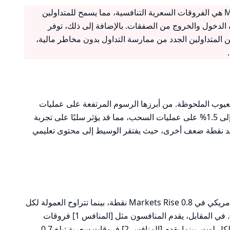
من أبرز المزايا التي تقدمها Markets Rise هي الفروقات السعرية التنافسية، مما يسمح للمتداولين
 الدخول والخروج من الصفقات. بالإضافة إلى ذلك، توفر
ن المتداولين الجدد من ممارسة التداول بدون مخاطر مالية،
Markets Rise من بعض العيوب الملحوظة. من أبرزها الرسوم المرتفعة على عمليات
السحب، حيث يمكن أن تُفرض رسوم تصل إلى 1.5% على عمليات السحب، مما قد يؤثر سلبًا على تجربة
ة يعد نقطة ضعف أخرى، حيث يفتقر الوسيط إلى محتوى تعليمي
تبلغ فروقات الأسعار لزوج اليورو/الدولار الأمريكي في Markets Rise 0.8 نقطة، بينما تتراوح العمولة لكل
لوت عند 0 دولار (6 دولارات في حالة ECN). في المقابل، يقدم المنافسون مثل [المنافس 1] فروقات
سعرية تبلغ 0.6 نقطة مع عمولة 5 دولارات لكل لوت، بينما يقدم [المنافس 2] فروقات سعرية تبلغ 0.7