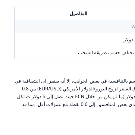
التفاصيل
N
 تختلف حسب طريقة السحب
Mar هيكل رسوم يتسم بالتنافسية في بعض الجوانب، إلا أنه يفتقر إلى الشفافية في
جوانب أخرى. على سبيل المثال، يتراوح فرق السعر لزوج اليورو/الدولار الأمريكي (EUR/USD) بين 0.8
نقطة، بينما تتراوح العمولة لكل لوت عند 0 دولار (ما لم يكن من خلال ECN حيث تصل إلى 6 دولارات لكل
لوت). بالمقارنة، قد تصل فروقات الأسعار لدى بعض المنافسين إلى 0.6 نقطة مع عمولات أقل، مما قد