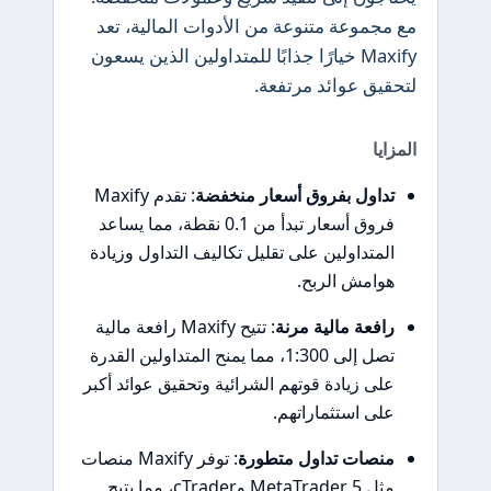
مع مجموعة متنوعة من الأدوات المالية، تعد
Maxify خيارًا جذابًا للمتداولين الذين يسعون
لتحقيق عوائد مرتفعة.
المزايا
تداول بفروق أسعار منخفضة
: تقدم Maxify
فروق أسعار تبدأ من 0.1 نقطة، مما يساعد
المتداولين على تقليل تكاليف التداول وزيادة
هوامش الربح.
رافعة مالية مرنة
: تتيح Maxify رافعة مالية
تصل إلى 1:300، مما يمنح المتداولين القدرة
على زيادة قوتهم الشرائية وتحقيق عوائد أكبر
على استثماراتهم.
منصات تداول متطورة
: توفر Maxify منصات
مثل MetaTrader 5 وcTrader، مما يتيح