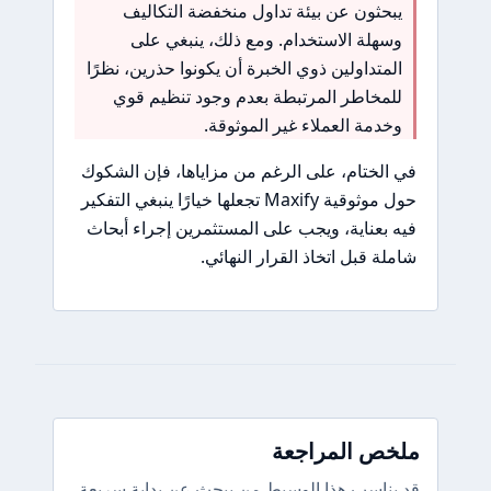
يبحثون عن بيئة تداول منخفضة التكاليف
وسهلة الاستخدام. ومع ذلك، ينبغي على
المتداولين ذوي الخبرة أن يكونوا حذرين، نظرًا
للمخاطر المرتبطة بعدم وجود تنظيم قوي
وخدمة العملاء غير الموثوقة.
في الختام، على الرغم من مزاياها، فإن الشكوك
حول موثوقية Maxify تجعلها خيارًا ينبغي التفكير
فيه بعناية، ويجب على المستثمرين إجراء أبحاث
شاملة قبل اتخاذ القرار النهائي.
ملخص المراجعة
قد يناسب هذا الوسيط من يبحث عن بداية سريعة