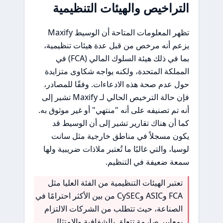
التراخيص والهيئات التنظيمية
تظهر المعلومات المتاحة أن الوسيط Maxify
يزعم أنه مرخص من قبل عدة هيئات تنظيمية،
بما في ذلك هيئة السلوك المالي (FCA) في
المملكة المتحدة، ولكنه يواجه شكاوى متزايدة
حول عدم صحة هذه الادعاءات. وفقًا للمصادر،
فإن حالة الترخيص الحالي لـ Maxify تشير إلى
أنه تم تصنيفه على أنه "منتهي" أو غير موثوق به.
كما أن هناك تقارير تشير إلى أن الوسيط قد
يكون مسجلاً في مناطق خارجية مثل سانت
لوسيا، والتي غالبًا ما تُعتبر ملاذات ضريبية ولها
سمعة ضعيفة في التنظيم.
تعتبر الهيئات التنظيمية من الفئة العليا مثل
FCA وASIC وCySEC من بين الأكثر احترامًا في
الصناعة، حيث تتطلب من الشركات الالتزام
بمعايير صارمة تتعلق بالشفافية والامتثال.