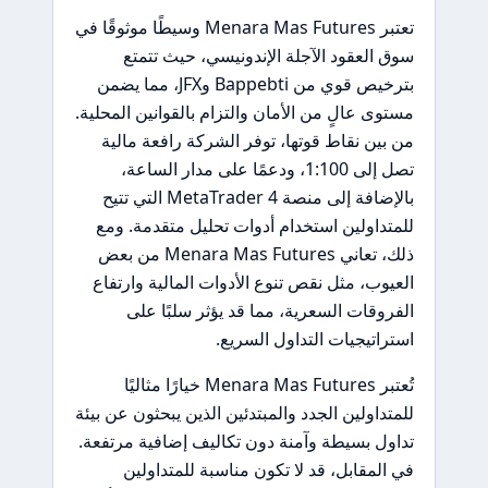
تعتبر Menara Mas Futures وسيطًا موثوقًا في
سوق العقود الآجلة الإندونيسي، حيث تتمتع
بترخيص قوي من Bappebti وJFX، مما يضمن
مستوى عالٍ من الأمان والتزام بالقوانين المحلية.
من بين نقاط قوتها، توفر الشركة رافعة مالية
تصل إلى 1:100، ودعمًا على مدار الساعة،
بالإضافة إلى منصة MetaTrader 4 التي تتيح
للمتداولين استخدام أدوات تحليل متقدمة. ومع
ذلك، تعاني Menara Mas Futures من بعض
العيوب، مثل نقص تنوع الأدوات المالية وارتفاع
الفروقات السعرية، مما قد يؤثر سلبًا على
استراتيجيات التداول السريع.
تُعتبر Menara Mas Futures خيارًا مثاليًا
للمتداولين الجدد والمبتدئين الذين يبحثون عن بيئة
تداول بسيطة وآمنة دون تكاليف إضافية مرتفعة.
في المقابل، قد لا تكون مناسبة للمتداولين