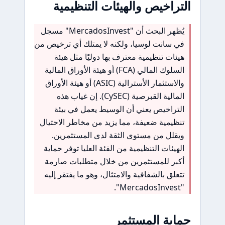
التراخيص والهيئات التنظيمية
يُظهر البحث أن "MercadosInvest" مسجل
في سانت لوسيا، ولكنه لا يمتلك أي ترخيص من
هيئات تنظيمية معترف بها دوليًا مثل هيئة
السلوك المالي (FCA) أو هيئة الأوراق المالية
والاستثمار الأسترالية (ASIC) أو هيئة الأوراق
المالية القبرصية (CySEC). إن غياب هذه
التراخيص يعني أن الوسيط يعمل في بيئة
تنظيمية ضعيفة، مما يزيد من مخاطر الاحتيال
ويقلل من مستوى الثقة لدى المستثمرين.
الهيئات التنظيمية من الفئة العليا توفر حماية
أكبر للمستثمرين من خلال متطلبات صارمة
تتعلق بالشفافية والامتثال، وهو ما يفتقر إليه
"MercadosInvest".
حماية المستثمر