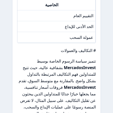
الخاصية
التقييم العام
N/A
الحد الأدنى للإيداع
250 دولا
عمولة السحب
N/A
# التكاليف والعمولات
تتميز سياسة الرسوم الخاصة بوسيط
MercadosInvest
بشفافية عالية، حيث تتيح
للمتداولين فهم التكاليف المرتبطة بالتداول
بشكل واضح. بالمقارنة مع متوسط السوق، تقدم
MercadosInvest
فروقات أسعار تنافسية،
مما يجعلها خيارًا جذابًا للمتداولين الذين يبحثون
عن تقليل التكاليف. على سبيل المثال، لا تفرض
المنصة رسومًا على عمليات الإيداع والسحب،