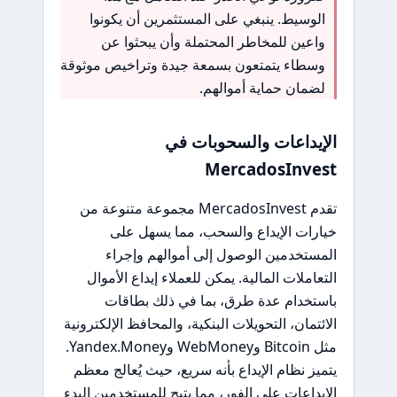
الوسيط. ينبغي على المستثمرين أن يكونوا
واعين للمخاطر المحتملة وأن يبحثوا عن
وسطاء يتمتعون بسمعة جيدة وتراخيص موثوقة
لضمان حماية أموالهم.
الإيداعات والسحوبات في
MercadosInvest
تقدم MercadosInvest مجموعة متنوعة من
خيارات الإيداع والسحب، مما يسهل على
المستخدمين الوصول إلى أموالهم وإجراء
التعاملات المالية. يمكن للعملاء إيداع الأموال
باستخدام عدة طرق، بما في ذلك بطاقات
الائتمان، التحويلات البنكية، والمحافظ الإلكترونية
مثل Bitcoin وWebMoney وYandex.Money.
يتميز نظام الإيداع بأنه سريع، حيث يُعالج معظم
الإيداعات على الفور، مما يتيح للمستخدمين البدء