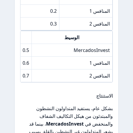
المنافس 1
0.2
المنافس 2
0.3
الوسيط
فرق سعر
0.5
MercadosInvest
المنافس 1
0.6
المنافس 2
0.7
الاستنتاج
بشكل عام، يستفيد المتداولون النشطون
والمبتدئون من هيكل التكاليف الشفاف
والمنخفض في
MercadosInvest
، بينما قد
يشعر المتداولون غير النشطين بالقلق بسبب