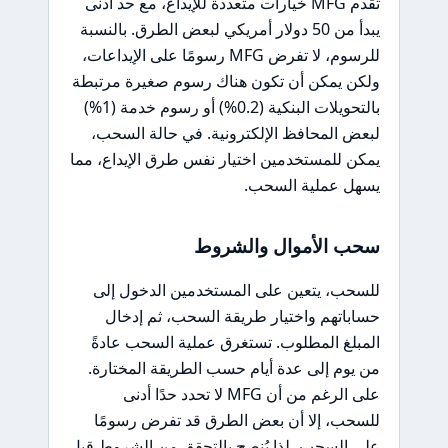
تقدم MFG خيارات متعددة للإيداع، مع حد أدنى
يبدأ من 50 دولار أمريكي لبعض الطرق. بالنسبة
للرسوم، لا تفرض MFG رسومًا على الإيداعات،
ولكن يمكن أن تكون هناك رسوم صغيرة مرتبطة
بالتحويلات البنكية (0.2%) أو رسوم خدمة (1%)
لبعض المحافظ الإلكترونية. في حالة السحب،
يمكن للمستخدمين اختيار نفس طرق الإيداع، مما
يسهل عملية السحب.
سحب الأموال والشروط
للسحب، يتعين على المستخدمين الدخول إلى
حساباتهم واختيار طريقة السحب، ثم إدخال
المبلغ المطلوب. تستغرق عملية السحب عادةً
من يوم إلى عدة أيام حسب الطريقة المختارة.
على الرغم من أن MFG لا تحدد حدًا أدنى
للسحب، إلا أن بعض الطرق قد تفرض رسومًا
على السحب، لذا يُنصح بالتحقق من الشروط قبل