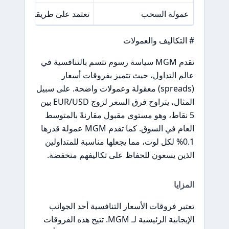
عمولة السحب
تعتمد على طريقة السحب ال
# التكاليف والعمولات
تقدم MGM سياسة رسوم تتسم بالتنافسية في
عالم التداول، حيث تتميز بفروقات أسعار
(spreads) معقولة وعمولات واضحة. على سبيل
المثال، يتراوح فرق السعر لزوج EUR/USD بين
5 نقاط، وهو مستوى مقبول مقارنةً بالمتوسط
العام في السوق. كما تقدم MGM عمولة قدرها
0.1% لكل لوت، مما يجعلها مناسبة للمتداولين
الذين يسعون للحفاظ على تكاليفهم منخفضة.
المزايا
تعتبر فروقات الأسعار التنافسية أحد الجوانب
الإيجابية الرئيسية لـ MGM. تتيح هذه الفروقات