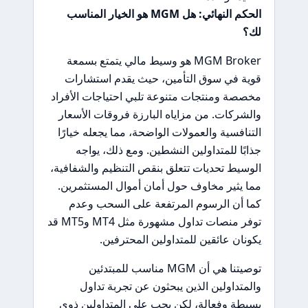
الحكم النهائي: هل MGM هو الخيار المناسب
لك؟
MGM Broker هو وسيط مالي يتمتع بسمعة
قوية في سوق التأمين، حيث يقدم استشارات
مخصصة ومنتجات متنوعة تلبي احتياجات الأفراد
والشركات. من مزاياه البارزة فروقات الأسعار
التنافسية والعمولات الواضحة، مما يجعله خيارًا
جذابًا للمتداولين النشطين. ومع ذلك، يواجه
الوسيط تحديات تتعلق بنقص التنظيم والشفافية،
مما يثير مخاوف حول أمان أموال المستثمرين.
كما أن الرسوم المرتفعة على السحب وعدم
توفر منصات تداول مشهورة مثل MT4 وMT5 قد
يكونان عائقين للمتداولين المحترفين.
توصيتنا هي أن MGM مناسب للمبتدئين
والمتداولين الذين يبحثون عن تجربة تداول
بسيطة وفعالة، لكن يجب على المتداولين ذوي