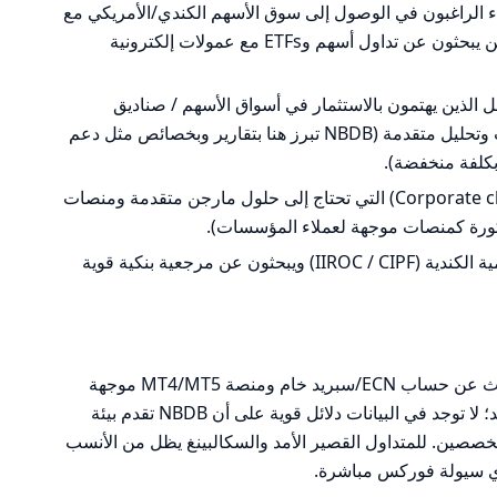
اء الراغبون في الوصول إلى سوق الأسهم الكندي/الأمريكي مع
أدوات بحث قوية ومنصة بنك (خصوصاً من يبحثون عن تداول أسهم وETFs مع عمولات إلكترونية
الذين يهتمون بالاستثمار في أسواق الأسهم / صناديق
مؤشرات ويتوقعون استخدام أدوات بحث وتحليل متقدمة (NBDB تبرز هنا بتقارير وبخصائص مثل دعم
العملاء المؤسسيون أو الشركات (Corporate clients) التي تحتاج إلى حلول مارجن متقدمة ومنصات
المتداولون الذين يقدرون الحماية التنظيمية الكندية (IIROC / CIPF) ويبحثون عن مرجعية بنكية قوية
متداول الفوركس/CFD النشط الذي يبحث عن حساب ECN/سبريد خام ومنصة MT4/MT5 موجهة
للسكالبينغ أو تداول العملات القصير الأمد؛ لا توجد في البيانات دلائل قوية على أن NBDB تقدم بيئة
فوركس تنافس وسطاء ECN المتخصصين. للمتداول القصير الأمد والسكالبينغ يظل من الأنسب