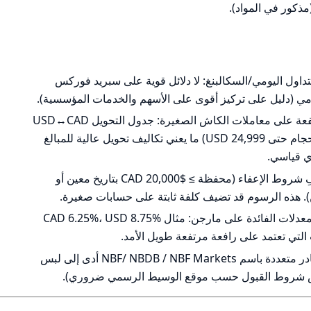
 ECN نموذجي للمتداول اليومي/السكالبنغ: لا دلائل قوية على سبريد فوركس
فروقات تحويل العملات (spreads) مرتفعة على معاملات الكاش الصغيرة: جدول التحويل USD↔CAD
يظهر spreads مرتفعة (مثلاً 1.70% للأحجام حتى 24,999 USD) ما يعني تكاليف تحويل عالية للمبالغ
ي قياسي.
رسوم إدارية سنوية ($100) ما لم تستوفِ شروط الإعفاء (محفظة ≥ $20,000 CAD بتاريخ معين أو
تكاليف الاقتراض/هامش مرتفعة نسبياً (معدلات الفائدة على مارجن: مثال CAD 6.25%، USD 8.75%
 التي تعتمد على رافعة مرتفعة طويل الأمد.
تعقّب التناقضات في البيانات: وجود مصادر متعددة باسم NBF/ NBDB / NBF Markets أدى إلى لبس
حص شروط القبول حسب موقع الوسيط الرسمي ضروري).