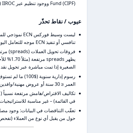
Fund (CIPF) ووجود تنظيم عبر IIROC (مذكور في المواد).
عيوب / نقاط تحذّر
ليست وسيط فوركس
تنافسي أو تنفيذ ECN موجه للتعامل اليومي (دليل على تركيز أقوى على الأسهم والخدمات المؤسسية).
الصغيرة إذا تمت مباشرة عبر تحويل نقد
العمر ≤ 30 سنة أو عروض مهنية/وافدين). هذه الرسوم قد تضيف كلفة ثابتة على حسابات صغيرة.
في القائمة) – غير مناسبة للاستراتيجيات
حول من يقبل أي نوع من العملاء (تف