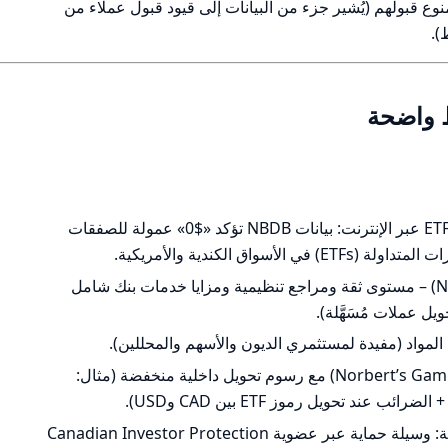
نوع قبولهم (يُشير جزء من البيانات إلى قيود قبول عملاء من
).
ط واضحة
نظام عمولات منافس على الأسهم والـETFs عبر الإنترنت: بيانات NBDB تؤكد «$0» عمولة للصفقات
واق الكندية والأمريكية.
علامة تجارية بنكية قوية (National Bank) – مستوى ثقة ومراجع تنظيمية ومزايا خدمات بنك شامل
ل عملات مُسَهَّلة).
المواد (مفيدة لمستثمري الديون والأسهم والمحللين).
حلول فعّالة لتحويل العملات الكبيرة (Norbert’s Gambit) مع رسوم تحويل داخلية منخفضة (مثال:
حماية العملاء ضمن أنظمة الرقابة الكندية: وسيلة حماية عبر عضوية Canadian Investor Protection