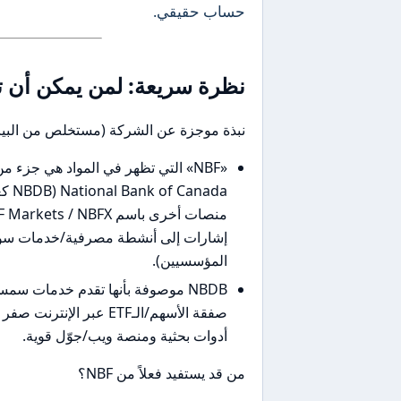
حساب حقيقي.
نظرة سريعة: لمن يمكن أن تناس
نبذة موجزة عن الشركة (مستخلص من البيا
المؤسسيين).
NBDB موصوفة بأنها تقدم خدمات س
صفقة الأسهم/الـETF عبر 
أدوات بحثية ومنصة ويب/جوّل قوية.
من قد يستفيد فعلاً من NBF؟