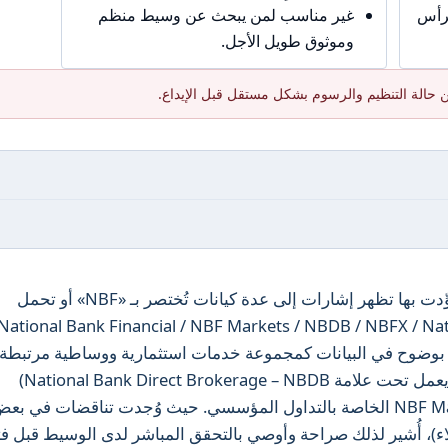
برأس
غير مناسب لمن يبحث عن وسيط منظم
وموثوق طويل الأجل.
 حالة التنظيم والرسوم بشكل مستقل قبل الإيداع.
ملاحظة تمهيدية: في المادة الخام التي زُوِّدت بها تظهر إشارات إلى عدة كيانات تُختصر بـ «NBF» أو تحمل
National Bank Financial / NBF Markets / NBDB / NBFX / National Bank
 بوضوح في البيانات كمجموعة خدمات استثمارية ووساطية مرتبطة ب
National Bank Financial (القسم الذي يعمل تحت علامة National Bank Direct Brokerage – NBDB)
وكذلك على عناصر منصة NBF Markets / NBFX الخاصة بالتداول المؤسسي. حيث وُجدت تناقضات في ب
اء)، أُشير لذلك صراحة وأوصي بالتحقق المباشر لدى الوسيط قبل ف