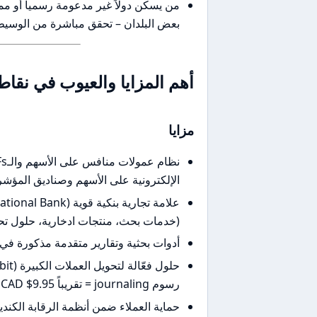
من يسكن دولاً غير مدعومة رسمياً أو مم
بعض البلدان – تحقق مباشرة من الوسيط
أهم المزايا والعيوب في نقا
مزايا
الإلكترونية على الأسهم وصناديق المؤشرات المتداولة (ETFs) في الأس
(خدمات بحث، منتجات ادخارية، حلول تحوي
أدوات بحثية وتقارير متقدمة مذكورة في 
رسوم journaling = تقريباً CAD $9.95 + الضرائب عند تحويل رموز ETF بين CAD وUSD).