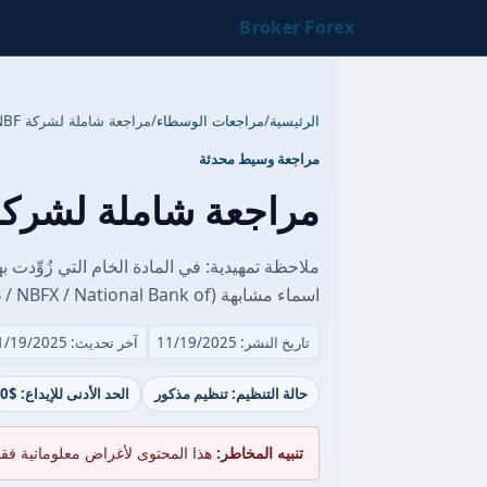
Broker Forex
الرئيسية
/
مراجعات الوسطاء
/
مراجعة شاملة لشركة NBF للمتداول العربي
مراجعة وسيط محدثة
مراجعة شاملة لشركة NBF للمتداول الع
اسماء مشابهة (National Bank Financial / NBF Markets / NBDB / NBFX / National Bank of...
تاريخ النشر: 11/19/2025
آخر تحديث: 11/19/2025
حالة التنظيم: تنظيم مذكور
الحد الأدنى للإيداع: $0
تنبيه المخاطر:
هذا المحتوى لأغراض معلوماتية فق