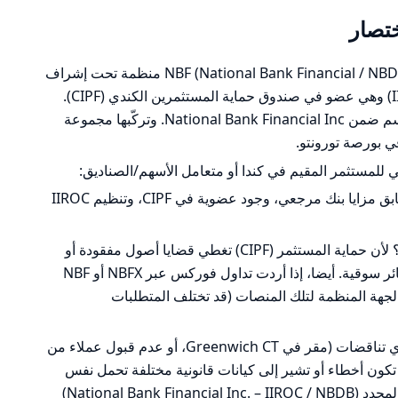
ختصار
الترخيص والتنظيم: في المواد ورد أن NBF (National Bank Financial / NBDB) منظمة تحت إشراف
الهيئة الكندية المناظرة للاستثمار (IIROC) وهي عضو في صندوق حماية المستثمرين الكندي (CIPF).
أيضا تُشير البيانات إلى أن NBDB هي قسم ضمن National Bank Financial Inc. وتركّبها مجموعة
للمستثمر المقيم في كندا أو متعامل الأسهم/الصناديق:
لماذا «عالي/جيد»؟ لأن المنظومة تطابق مزايا بنك مرجعي، وجود عضوية في CIPF، وتنظيم IIROC
لماذا «ليس عاليًا بالنسبة للفوركس»؟ لأن حماية المستثمر (CIPF) تغطي قضايا أصول مفقودة أو
إفلاس الوسيط لكن لا تحمي من خسائر سوقية. أيضا، إذا أردت تداول فوركس عبر NBFX أو NBF
 الجهة المنظمة لتلك المنصات (قد تختلف المتطلبات
ملاحظة مهمة: بعض أجزاء البيانات تحتوي تناقضات (مقر في Greenwich CT، أو عدم قبول عملاء من
 تكون أخطاء أو تشير إلى كيانات قانونية مختلفة تحمل نفس
الاختصار. لذلك تأكد من الكيان القانوني المحدد (National Bank Financial Inc. – IIROC / NBDB)