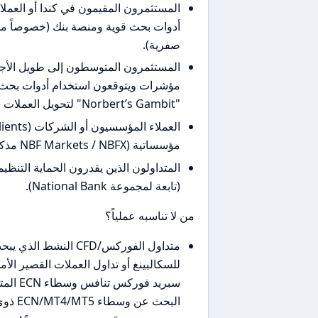
المستثمرون المقيمون في كندا أو العمل
صفرية).
المستثمرون المتوسطون إلى طويل الأجل 
"Norbert’s Gambit" لتحويل العملات بكلفة منخفضة).
مؤسساتية (NBF Markets / NBFX مذكورة كمنصات موجهة لعملاء المؤسسات).
(تابعة لمجموعة National Bank).
من لا تناسبه عملياً؟
سبريد 
البحث عن وسطاء ECN/MT4/MT5 ذوي سيولة فوركس مباشرة.