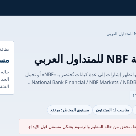
بطاقة
ربي
مست
حالة 
ملاحظة تمهيدية: في المادة الخام التي زُوِّدت بها تظهر إشارات إلى عدة كيانات تُختصر بـ «NBF» أو تحمل
الحد ا
الفئة
مناسب لـ: المبتدئون
مستوى المخاطر: مرتفع
ط. تحقق من حالة التنظيم والرسوم بشكل مستقل قبل الإيداع.