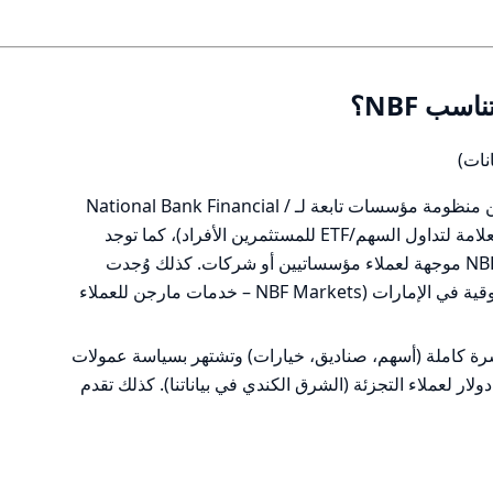
ب NBF؟
نات)
«NBF» التي تظهر في المواد هي جزء من منظومة مؤسسات تابعة لـ National Bank Financial /
National Bank of Canada (NBDB كعلامة لتداول السهم/ETF للمستثمرين الأفراد)، كما توجد
منصات أخرى باسم NBF Markets / NBFX موجهة لعملاء مؤسساتيين أو شركات. كذلك وُجدت
إشارات إلى أنشطة مصرفية/خدمات سوقية في الإمارات (NBF Markets – خدمات مارجن للعملاء
مسرة كاملة (أسهم، صناديق، خيارات) وتشتهر بسياسة عمولات
الإنترنت صفر دولار لعملاء التجزئة (الشرق الكندي في بياناتنا). كذلك تقدم