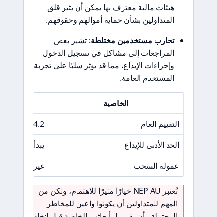
هيئات مالية معترف بها يمكن أن يثير قلق
المتداولين بشأن حماية أموالهم وحقوقهم.
تجارب مستخدمين مختلطة
: تشير بعض
المراجعات إلى مشاكل في تسجيل الدخول
وإجراءات الإيداع، مما قد يؤثر سلبًا على تجربة
المستخدم العامة.
الخاصية
التقييم العام
4.2 / 10
الحد الأدنى للإيداع
يبدأ من 100 دولار
عمولة السحب
غير محددة
تُعتبر NEP AU خيارًا مثيرًا للاهتمام، ولكن من
المهم للمتداولين أن يكونوا واعين للمخاطر
المحتملة وأن يقوموا بأبحاثهم الخاصة قبل اتخاذ