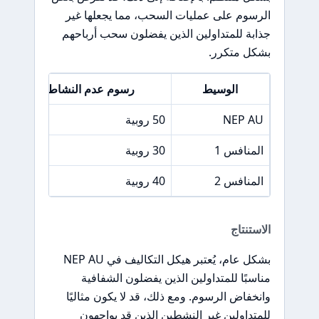
الرسوم على عمليات السحب، مما يجعلها غير
جذابة للمتداولين الذين يفضلون سحب أرباحهم
بشكل متكرر.
الوسيط
رسوم عدم النشاط
NEP AU
50 روبية
200
المنافس 1
30 روبية
150
المنافس 2
40 روبية
100
الاستنتاج
بشكل عام، يُعتبر هيكل التكاليف في NEP AU
مناسبًا للمتداولين الذين يفضلون الشفافية
وانخفاض الرسوم. ومع ذلك، قد لا يكون مثاليًا
للمتداولين غير النشطين الذين قد يواجهون