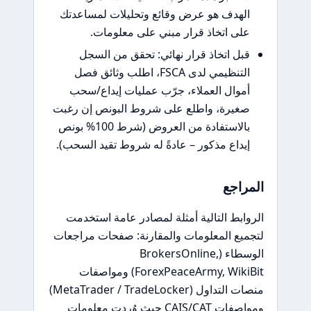
هدف هو عرض وقائع وتحليلات لمساعدتك
ى اتخاذ قرار مبني على معلومات.
ل اتخاذ قرار نهائي: تحقق من السجل
التنظيمي لدى FSCA، اطلب وثائق فصل
وال العملاء، جرّب عمليات إيداع/سحب
يرة، واطلع على شروط البونص إن رغبت
بالاستفادة من العروض (شرط 100% بونص
داع مذكور – عادةً له شروط تقيد السحب).
اجع
بط التالية أمثلة لمصادر عامة استخدمت
ع المعلومات والمقارنة: صفحات مراجعات
الوسطاء (BrokersOnline,
ForexPeaceArmy, WikiBit) ومواصفات
منصات التداول (MetaTrader / TradeLocker)
ومواصفات CAIS/CAT حيث وُردت معلومات