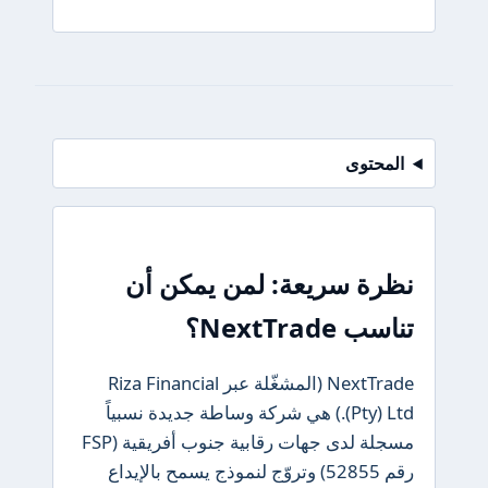
حتوى
ة سريعة: لمن يمكن أن
NextTrad؟
NextTrade (المشغّلة عبر Riza Financial
(Pty) Ltd.) هي شركة وساطة جديدة نسبياً
مسجلة لدى جهات رقابية جنوب أفريقية (FSP
رقم 52855) وتروّج لنموذج يسمح بالإيداع