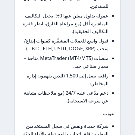
مبتدئين.
عمولة تداول معلن عنها 0%: يجعل التكاليف
مباشرة أقل (مع مراعاة الفارق، انظر فقرة
تكاليف الحقيقية).
ول واسع للعملات المشفّرة كقنوات إيداع/
BTC, ETH, USDT, DOGE, X…).
منصات MetaTrader (MT4/MT5) متاحة –
يار صناعي جيد.
رافعة تصل إلى 1:500 (للذين يفهمون إدارة
مخاطر).
دعم مدّعى عليه 24/7 (مع ملاحظات متباينة
 سرعة الاستجابة).
كة جديدة ونقص في سجل المستخدمين
فعليين: قلة التجارب المستقلة والآراء الحيّة