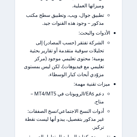
وميزاتها العملية.
تطبيق جوال، ويب، وتطبيق سطح مكتب
مذكور – وجود هذه القنوات جيد.
أدوات والبحث:
الشركة تفتقر (حسب المصادر) إلى
تحليلات سوقية متقدمة أو تقارير بحثية
يومية؛ محتوى تعليمي موجود (مركز
تعليمي مع فيديوهات)، لكن ليس بمستوى
مزوّدي أبحاث كبار الوسطاء.
زات تقنية مهمة:
دعم EAs/الروبوتات في MT4/MT5 –
متاح.
أدوات النسخ الاجتماعي/نسخ الصفقات:
غير مذكور بتفصيل، يبدو أنها ليست نقطة
تركيز.
ييم مدى كفاية الموارد للمتداول العربي: