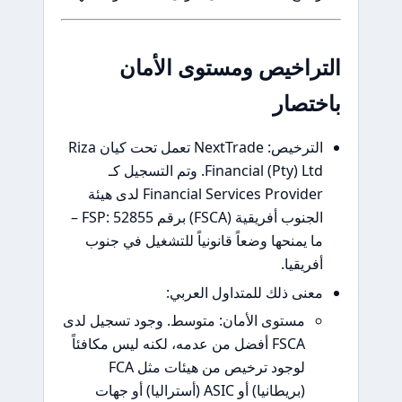
راخيص ومستوى الأمان
تصار
الترخيص: NextTrade تعمل تحت كيان Riza
Financial (Pty) Ltd. وتم التسجيل كـ
Financial Services Provider لدى هيئة
الجنوب أفريقية (FSCA) برقم FSP: 52855 –
 يمنحها وضعاً قانونياً للتشغيل في جنوب
ريقيا.
نى ذلك للمتداول العربي:
مستوى الأمان: متوسط. وجود تسجيل لدى
FSCA أفضل من عدمه، لكنه ليس مكافئاً
لوجود ترخيص من هيئات مثل FCA
(بريطانيا) أو ASIC (أستراليا) أو جهات