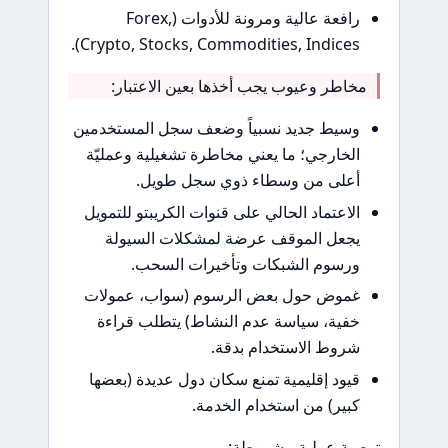
رافعة عالية ومرونة للأدوات (Forex,
Crypto, Stocks, Commodities, Indices
طر وعيوب يجب أخذها بعين الاعتبار:
يط جديد نسبياً وضعف سجل المستخدمين
خارجي؛ ما يعني مخاطرة تشغيلية وعمليّة
لى من وسطاء ذوي سجل طويل.
اعتماد الحالي على قنوات الكريبتو للتمويل
عل الموقف عرضة لمشكلات السيولة
سوم الشبكات وتأخيرات السحب.
وض حول بعض الرسوم (سواب، عمولات
ية، سياسة عدم النشاط) يتطلب قراءة
وط الاستخدام بدقة.
ود إقليمية تمنع سكان دول عديدة (بعضها
ير) من استخدام الخدمة.
ة عملية مشروطة: