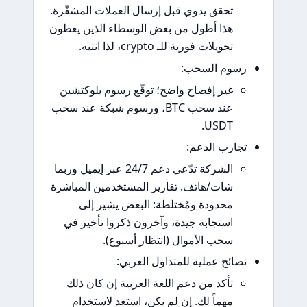
تحقق يدوي قبل إرسال العملات المشفّرة.
هذا أطول من بعض الوسطاء الذين يعطون
تحويلات فورية للـ crypto، لذا انتبه.
وم السحب:
غير إفصاح واضح؛ توقّع رسوم بلوكتشين
عند سحب BTC، ورسوم شبكة عند سحب
USDT.
ارب الدعم:
الشركة تدّعي دعم 24/7 عبر إيميل وربما
شات/هاتف. تقارير المستخدمين المباشرة
محدودة ومُختلطة: البعض يشير إلى
استجابة جيدة، وآخرون ذكروا تأخير في
سحب الأموال (انتظار أسبوع).
ائح عملية للمتداول العربي:
تأكد من دعم اللغة العربية إن كان ذلك
مهماً لك. إن لم يكن، استعد لاستخدام