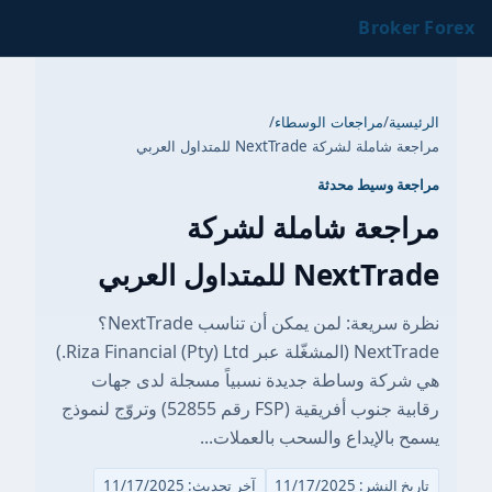
Br
مراجعات الوسطاء
/
NextTrade للمتداول العربي
سيط محدثة
عة شاملة لشركة
للمتداول العربي
نظرة سريعة: لمن يمكن أن تناسب NextTrade؟
NextTrade (المشغّلة عبر Riza Financial (Pty) Ltd.)
 وساطة جديدة نسبياً مسجلة لدى جهات
رقابية جنوب أفريقية (FSP رقم 52855) وتروّج لنموذج
إيداع والسحب بالعملات...
11/17/20
آخر تحديث: 11/17/2025