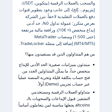
والسحب بالعملات الرقمية (بيتكوين، USDT،
وم… إلخ)، إلى جانب وعود بتطوير قنوات
العملات التقليدية لاحقاً. تبرز الشركة
بعرض متكرر: عمولة تداول 0%، حد أدنى
إيداع منخفض (≈ €10)، ورافعة مالية مرتفعة
(حتى 1:500) ومنصات MetaTrader
ة إلى منصّة TradeLocker.
 المتداولون الذين قد يستفيدون منها؟
تدئون بميزانيات صغيرة: الحد الأدنى للإيداع
خفض جداً، ما يمكّن المتداولين الجدد من
ح حساب بتكلفة قليلة وتجربة المنصة عملياً
 حساب تجريبي (Demo) أولاً.
داولو العملات الرقمية ومستخدمي
تشفير: قبول الإيداعات والسحوبات بالـ
altcoins يجعلها مناسبة لمن يتعاملون أساساً
ملات مشفّرة.