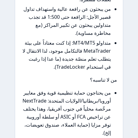
 يبحثون عن رافعة عالية واستهداف تداول
قصير الأجل: الرافعة حتى 1:500 قد تجذب
داولين يبحثون عن تكبير المراكز (مع
اطرة مساوية).
متداولو MT4/MT5: إذا كنت معتاداً على بيئة
MetaTrader فالتكامل موجود، لذا الانتقال لا
طلب تعلم منصّة جديدة (ما عدا إذا رغبت
استخدام TradeLocker).
 تناسبه؟
 يحتاجون حماية تنظيمية قوية وفق معايير
أوروبا/بريطانيا/الولايات المتحدة: NextTrade
خّصة محلياً في جنوب أفريقيا، وهذا يختلف
عن تراخيص FCA أو ASIC أو سلطة أوروبية
فر مزايا (حماية العملاء، صندوق تعويضات،
خ).