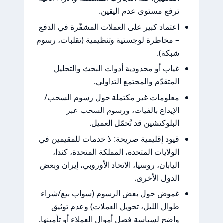
فع مستوى عدم اليقين.
تماد كبير على العملات المشفّرة في الدفع
مخاطرة لوجستية وتنظيمية (تقلبات، رسوم
كة).
اب أو محدودية أدوات البحث والتحليل
متقدّم والمجتمع التداولي.
لومات غير مكتملة حول رسوم السحب/
إيداع بالفيات، ورسوم السحب عبر
بلوكتشين قد تُحمّل العميل.
ود إقليمية صريحة: لا خدمات للمقيمين في
ولايات المتحدة، المملكة المتحدة، كندا،
يابان، روسيا، الاتحاد الأوروبي، إيران وبعض
دول الأخرى.
وض حول بعض الرسوم (سواب بيع/شراء
ال الليل، تحويل العملات) وعدم توثيق
ضح لسياسة فصل أموال العملاء أو تأمينها.