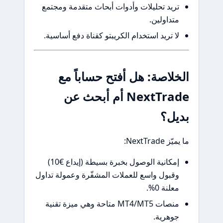
يد تحليلات وأدوات أبحاث متقدمة ومجتمع
داولين.
 تريد استخدام الكريبتو كقناة دفع أساسية.
لاصة: هل أفتح حساباً مع
NextTrade أم أبحث عن
ل؟
NextTr:
إمكانية الوصول بخبرة بسيطة (إيداع €10)
بول واسع للعملات المشفّرة وعمولة تداول
نة 0%.
منصات MT4/MT5 متاحة وهي ميزة تقنية
هرية.