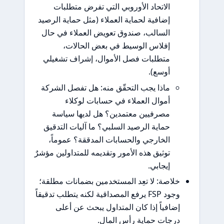
الاتحاد الأوروبي التي تفرض متطلبات
إضافية لحماية العملاء (مثل حماية الرصيد
السالب، صندوق تعويض العملاء في حال
إفلاس الوسيط في بعض الحالات،
متطلبات فصل الأموال، إشراف تشغيلي
أوسع).
ماذا يجب التحقّق منه: هل تفصل الشركة
أموال العملاء في حسابات لوكلاء
مصرفيين معتمدين؟ هل لديها سياسة
حماية الرصيد السلبي؟ ما آليات التدقيق
الخارجي والحسابات المدققة؟ عموماً،
توثيق هذه الأمور وتقديمه للمتداولين مؤشرٌ
إيجابي.
اصة: لا تعِد المستخدمين بضمانات مطلقة؛
وجود FSP يرفع المصداقية لكنه يتطلب تدقيقاً
افياً إذا كان المتداول يبحث عن أعلى
جات حماية رأس المال.