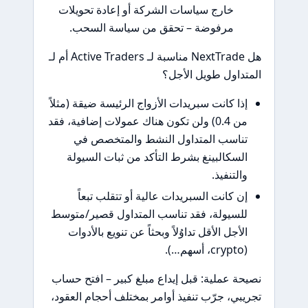
خارج سياسات الشركة أو إعادة تحويلات
مرفوضة – تحقق من سياسة السحب.
هل NextTrade مناسبة لـ Active Traders أم لـ
اول طويل الأجل؟
ا كانت سبريدات الأزواج الرئيسة ضيقة (مثلاً
من 0.4) ولن تكون هناك عمولات إضافية، فقد
اسب المتداول النشط والمتخصص في
سكالبينغ بشرط التأكد من ثبات السيولة
لتنفيذ.
 كانت السبريدات عالية أو تتقلب تبعاً
سيولة، فقد تناسب المتداول قصير/متوسط
أجل الأقل تداوُلاً وبحثاً عن تنويع بالأدوات
 عملية: قبل إيداع مبلغ كبير – افتح حساب
ي، جرّب تنفيذ أوامر بمختلف أحجام العقود،