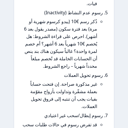
فيات.
م عدم النشاط (Inactivity)
ذُكر رسم €10 (يبدو كرسوم شهرية أو
مرة) بعد فترة سكون (مصدر يقول بعد 6
أشهر). احرص على قراءة الشروط: هل
يُخصم €10 شهرياً بعد 6 أشهر؟ أم خصم
لمرة واحدة؟ غالباً سيكون هناك بند ينص
أن الحسابات الخاملة قد تُخصم مبلغاً
محدداً شهرياً – راجع الشروط.
وم تحويل العملات
غير مذكورة صراحة. إن فتحت حساباً
بعملة مشفّرة وتداولت بأزواج مقوّمة
بفيات يجب أن تنتبه إلى فروق تحويل
العملات.
وم إبطال/سحب غير اعتيادي
قد تفرض رسوم في حالات طلبات سحب