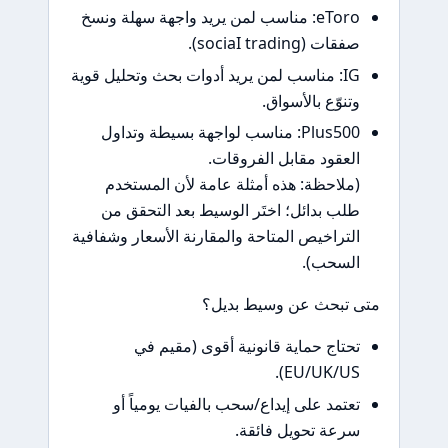
eToro: مناسب لمن يريد واجهة سهلة ونسخ
ت (sociaI trading).
IG: مناسب لمن يريد أدوات بحث وتحليل قوية
نوّع بالأسواق.
Plus500: مناسب لواجهة بسيطة وتداول
عقود مقابل الفروقات.
لاحظة: هذه أمثلة عامة لأن المستخدم
ب بدائل؛ اختَر الوسيط بعد التحقق من
تراخيص المتاحة والمقارنة الأسعار وشفافية
سحب).
تبحث عن وسيط بديل؟
تاج حماية قانونية أقوى (مقيم في
EU/UK/US
تمد على إيداع/سحب بالفيات يومياً أو
عة تحويل فائقة.