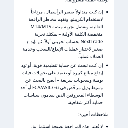
 كنت متداولاً صغير الرأسمال، مرتاحاً
ستخدام الكريبتو، وتفهم مخاطر الرافعة
العالية، وتفضل تجربة منصة MT4/MT5
خفضة الكلفة الأولية – يمكنك تجربة
NextTrade بحساب تجريبي أولاً، ثم بإيداع
ير لاختبار عمليات الإيداع/السحب وخدمة
عملاء عملياً.
 كنت تبحث عن حماية تنظيمية قوية، أو تود
داع مبالغ كبيرة أو تعتمد على تحويلات فيات
مية وسحوبات سريعة – أنصح بالبحث عن
وسيط بديل مرخّص في FCA/ASIC/Eu أو أحد
وسطاء المعروفين الذين يقدمون سياسات
اية أكثر شفافية.
ظات أخيرة:
 تُعتبر هذه المراجعة نصيحة استثمارية؛