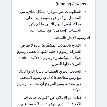
funding / swap
المعلومات غير متوفرة بشكل شافٍ. من
المحتمل أن تُفرض رسوم تبييت على
مراكز تُبقي لليوم التالي ما لم يكن
الحساب "إسلامي" مع استثناءات.
وم الإيداع/السحب
الإيداع بالعملات المشفّرة: عادة لا تفرض
الشركة رسوم داخلية لكنها لا تغطي رسوم
شبكة البلوكتشين (رسوم miners/fees)
التي يتحمّلها العميل.
السحب: تجري العمليات بالـ BTC وUSDT
مع زمن معالجة 5-8 أيام؛ رسوم السحب
غير محددة ومن المرجح أن تُحتسب رسوم
شبكة.
فيات: تم الإعلان عن "قنوات فيات قيد
الإضافة" – حتى يتوفر ذلك، لا تعتمد على