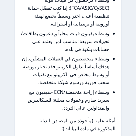
طاء مرخّصون من هيئات قوية
(FCA/ASIC/CySEC): إذا كنت تفضّل حماية
ظيمية أعلى، اختر وسيطاً يخضع لهيئة
روبية أو بريطانية أو أسترالية.
طاء يقبلون فيات محلياً ويدعمون بطاقات/
ويلات سريعة: مناسب لمن يعتمد على
ابات بنكية في بلده.
طاء متخصصون في العملات المشفّرة: إن
فك أساساً تداول الكريبتو فقد تختار بورصة
 وسيط مختص في الكريبتو مع تقنيات
ب فورية ورسوم شبكة منخفضة.
وسطاء إزاحة منخفضة/ECN حقيقيون مع
ريد صارم وعمولات معلنة: للسكالبيرين
لمتداولين عالي التردد.
 عامة (مأخوذة من المصادر البديلة
ورة في مادة البيانات):