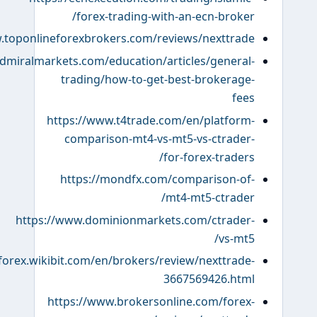
forex-trading-with-an-ecn-broke
https://www.toponlineforexbrokers.com/reviews/nexttrad
https://admiralmarkets.com/education/articles/genera
trading/how-to-get-best-brokerag
fe
https://www.t4trade.com/en/platfor
comparison-mt4-vs-mt5-vs-ctrade
for-forex-trader
https://mondfx.com/comparison-o
mt4-mt5-ctrade
https://www.dominionmarkets.com/ctrade
vs-mt
https://forex.wikibit.com/en/brokers/review/nexttrad
3667569426.ht
https://www.brokersonline.com/fore