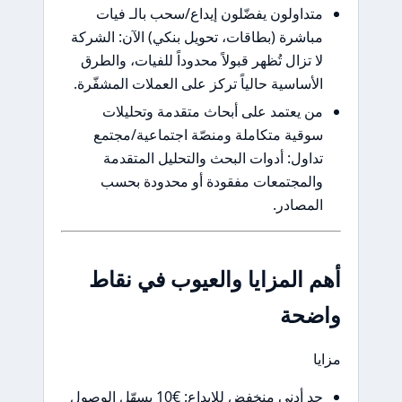
داولون يفضّلون إيداع/سحب بالـ فيات
اشرة (بطاقات، تحويل بنكي) الآن: الشركة
 تزال تُظهر قبولاً محدوداً للفيات، والطرق
أساسية حالياً تركز على العملات المشفّرة.
 يعتمد على أبحاث متقدمة وتحليلات
قية متكاملة ومنصّة اجتماعية/مجتمع
اول: أدوات البحث والتحليل المتقدمة
لمجتمعات مفقودة أو محدودة بحسب
مصادر.
 المزايا والعيوب في نقاط
حة
حد أدنى منخفض للإيداع: €10 يسهّل الوصول