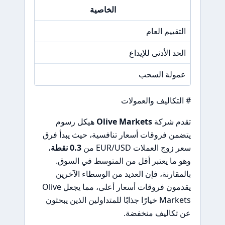
الخاصية
التقييم العام
N/A
الحد الأدنى للإيداع
100 دولا
عمولة السحب
N/A
# التكاليف والعمولات
تقدم شركة
Olive Markets
هيكل رسوم
يتضمن فروقات أسعار تنافسية، حيث يبدأ فرق
سعر زوج العملات EUR/USD من
0.3 نقطة
،
وهو ما يعتبر أقل من المتوسط في السوق.
بالمقارنة، فإن العديد من الوسطاء الآخرين
يقدمون فروقات أسعار أعلى، مما يجعل Olive
Markets خيارًا جذابًا للمتداولين الذين يبحثون
عن تكاليف منخفضة.