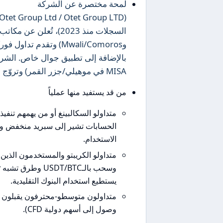
لمحة مختصرة عن الشركة
السجلات منذ 2023)، تُع
بالإضافة إلى تطبيق جوال خاص. الشركة
MISA في موهيلي/جزر القمر) وتروّج لرافعات عالية وتمويل بالعملات المشفّرة.
من قد يستفيد منها عملياً
متداولو السكالبينغ أو من يهمهم تنف
الاستخدام.
متداولو الكريبتو والمستخدمون الذين ي
يستطيع استخدام البنوك التقليدية.
متداولون متوسطو-محترفون يقبلون م
وصول إلى أسهم دولية CFD).