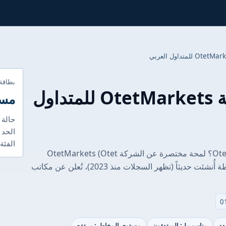
بطاقة
مراجعة شاملة لشركة OtetMarkets للمتداول
مست
حالة 
الحد 
الفئة
نظرة سريعة: لمن يمكن أن تناسب OtetMarkets؟ لمحة مختصرة عن الشركة OtetMarkets (Otet
Group Ltd / Otet Group LTD) شركة وساطة أُنشئت حديثاً (تظهر السجلات منذ 2023)، تُعلن عن مكاتب
دد
مناسب لـ: المبتدئون
مستوى المخاطر: مرتفع