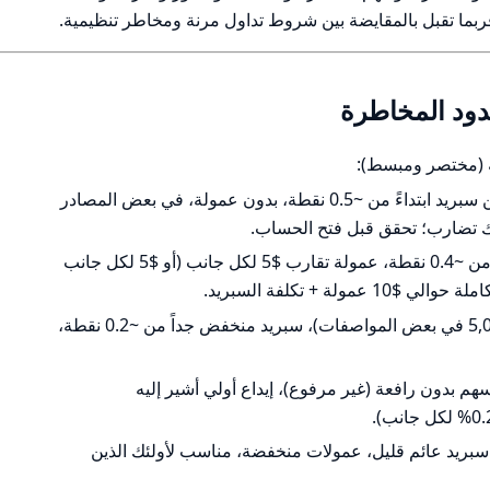
ربما تقبل بالمقايضة بين شروط تداول مرنة ومخاطر تنظيمية.
حدود المخاطرة
 (مختصر ومبسط):
No Swap (حساب إسلامي): يعلن عن سبريد ابتداءً من ~0.5 نقطة، بدون عمولة، في بعض المصادر
ECN (MT5): إيداع من ~$25، سبريد من ~0.4 نقطة، عمولة تقارب $5 لكل جانب (أو $5 لكل جانب
لة + تكلفة السبريد.
ECN+ (MT5): إيداع مرتفع (ذُكر $5,000 في بعض المواصفات)، سبريد منخفض جداً من ~0.2 نقطة،
داول الأسهم بدون رافعة (غير مرفوع)، إيداع أولي أشير إليه
cTrader accou: إيداع من ~$25، سبريد عائم قليل، عمولات منخفضة، مناسب لأولئك الذين