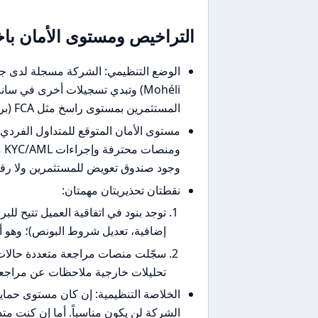
التراخيص ومستوى الأمان با
Mohéli) وتبدي تسجيلات أخرى في س
المستثمرين بمستوى راسخ مثل FCA (بريطانيا)، CySEC (قبرص) أو ASIC (أستراليا).
مستوى الأمان المتوقع للمتداول الفردي
وم
وجود صندوق تعويض للمستثمرين ولا رقاب
نقطتان تحذيريتان مهمتان:
توجد بنود في اتفاقية العميل تتيح لل
إضافية، تعديل شروط البونص)؛ وهو أ
سجّلت منصات مراجعة متعددة حالات 
تحليلات خارجية ملاحظات عن مراجعات
الخلاصة التنظيمية: إن كان مستوى حماية
الشركة لن يكون مناسباً. أما إن كنت متد