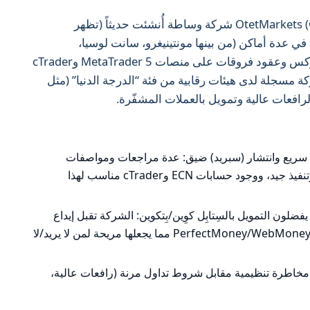
OtetMarkets (Otet Group Ltd / Otet Group LTD) شركة وساطة أُنشئت حديثاً (تظهر
لن عن مكاتب في عدة أماكن (من بينها مونتينيغرو، سانت لوسيا،
وMwali/Comoros) وتقدم تداول فوركس وعقود فروقات على منصات MetaTrader 5 وcTrader
 مسجلة لدى هيئات رقابية من فئة “الدرجة الدنيا” (مثل
يذ سريع وانتشار (سبريد) ضيق: عدة مراجعات ومواصفات
الحسابات تشير إلى سبريد منخفض وتنفيذ جيد، ووجود حسابات ECN وcTrader مناسب لهذا
فضلون التمويل بالسِتابِل كوِين/بِتكوين: الشركة تقبل إيداع
وسحب بالـUSDT/BTC وطرق تشبه PerfectMoney/WebMoney مما يجعلها مريحة لمن لا يريد/لا
خاطرة تنظيمية مقابل شروط تداول مرنة (رافعات عالية،