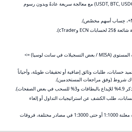
قبول إيداع وسحب بالعملات المشفّرة (USDT, BTC, USDC) مع معالجة سريعة عادةً وبدون رسوم
ECN وcTrader).
رخص تنظيمية من جهة خارجية منخفضة المستوى (MISA / بعض التسجيلات في سانت لوسيا) =>
حسابات، طلبات وثائق إضافية أو تحقيقات طويلة، وأحياناً
هاك شروط (وفق مراجعات المستخدمين).
صفحات).
سابات، طلب الكشف عن استراتيجيات التداول أو إلغاء
تناقضات في المعلومات الرسمية (رافعة معلنة 1:1000 أو حتى 1:3000 في مصادر مختلفة، فروقات