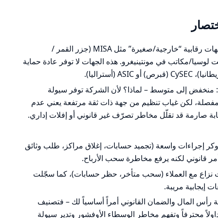
ختصار
الوضع التنظيمي: الشركة مسجلة لدى جهات رقابية “خارجية/صغيرة” مثل MISA (جزر القمر /
انت لوسيا/مكاتب في مونتينيغرو. هذه الجهات لا توفر عادة حماية
: منخفض إلى متوسط – لماذا؟ لأن الشركة توفر سيولة
نصات محترفة وإجراءات KYC/AML مفصلة، لكن غياب تنظيم من جهة ذات ثقة مرتفعة يعني عدم
ة صارمة قد تقلّل مخاطر تصرّف غير قانوني أو إفلات إداري.
بروكر إجراءات واسعة (تجميد حسابات، إغلاق مراكز، طلب وثائق
مر قانوني لكنه يرفع مخاطرة سحب الأرباح.
نزاع مع العملاء (سحب متأخر، حظر حسابات)، كما سجّلت
 إيجابية مريبة.
 رأس المال والضمان القانوني أمراً أساسياً لك – فتصنيف
اولاً محترفاً وتفهم مخاطر الوسطاء الأوفشور وتدير سيولة