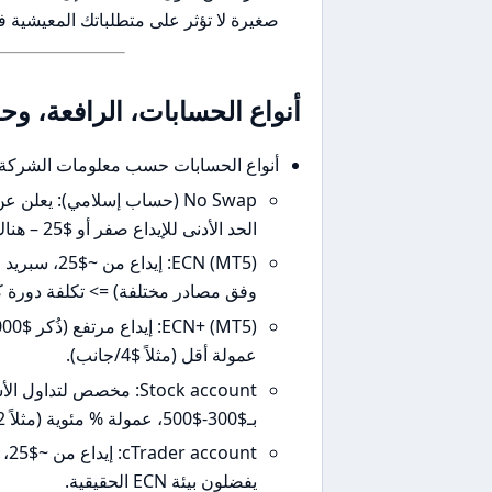
صغيرة لا تؤثر على متطلباتك المعيشية ف
أنواع الحسابات، الرافعة، و
أنواع الحسابات حسب معلومات الشركة
الحد الأدنى للإيداع صفر أو $25 – هناك تضارب؛ تحقق قبل فتح الحساب.
وفق مصادر مختلفة) => تكلفة دورة كاملة حوالي $10 عمو
عمولة أقل (مثلاً $4/جانب).
Stock account: مخصص لت
بـ$300-$500، عمولة % مئوية (مثلاً 0.2% لكل جانب).
nt
يفضلون بيئة ECN الحقيقية.