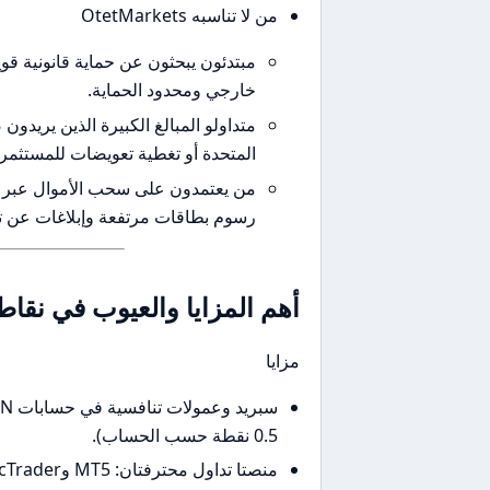
من لا تناسبه OtetMarkets
مبتدئون يبحثون عن حماية قانونية قو
خارجي ومحدود الحماية.
متداولو المبالغ الكبيرة الذين يريدو
المتحدة أو تغطية تعويضات للمستثمري
من يعتمدون على سحب الأموال عبر 
رسوم بطاقات مرتفعة وإبلاغات عن ت
أهم المزايا والعيوب في نقا
مزايا
0.5 نقطة حسب الحساب).
منصتا تداول محترفتان: MT5 وcTrader (مناسبان للسكالبينغ، التداول الآلي والـEAs).