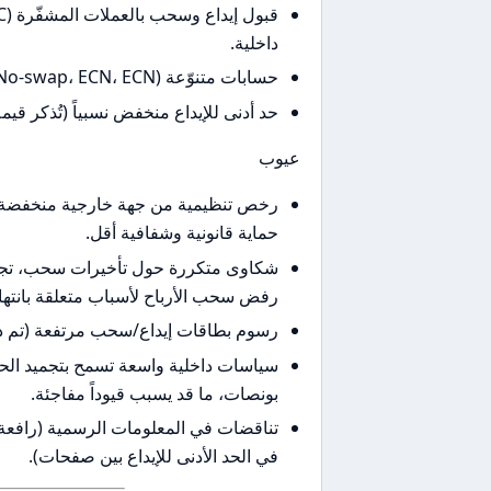
داخلية.
حسابات متنوّعة (No-swap، ECN، ECN+، حِساب أسهم مخصّص).
حد أدنى للإيداع منخفض نسبياً (تُذكر قيمة شائعة $25 لحسابات 
عيوب
حماية قانونية وشفافية أقل.
شكاوى متكررة حول تأخيرات سحب، تجميد 
رفض سحب الأرباح لأسباب متعلقة بانت
رسوم بطاقات إيداع/سحب مرتفعة (تم ذكر 4.9% للإيداع بالبطاقات و3% للسحب في بعض ال
سياسات داخلية واسعة تسمح بتجميد الح
بونصات، ما قد يسبب قيوداً مفاجئة.
في الحد الأدنى للإيداع بين صفحات).