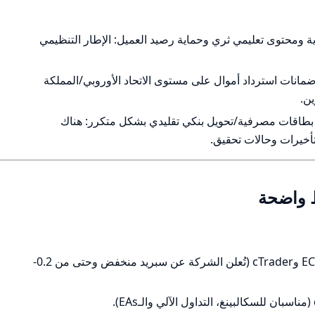
ية ومحتوى تعليمي ثري وحماية رصيد العميل: الإطار التنظيمي
ن ضمانات استرداد أموال على مستوى الاتحاد الأوروبي/المملكة
ن.
بطاقات مصرفية/تحويل بنكي تقليدي بشكل متكرر: هناك
أخيرات وحالات تحقيق.
ط واضحة
سبريد وعمولات تنافسية في حسابات ECN وcTrader (تُعلن الشركة عن سبريد منخفض وحتى من 0.2-