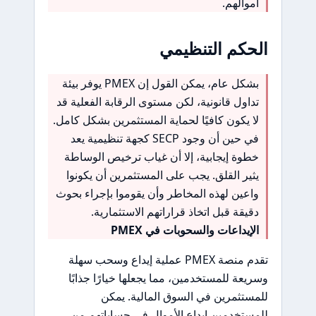
أموالهم.
الحكم التنظيمي
بشكل عام، يمكن القول إن PMEX يوفر بيئة
تداول قانونية، لكن مستوى الرقابة الفعلية قد
لا يكون كافيًا لحماية المستثمرين بشكل كامل.
في حين أن وجود SECP كجهة تنظيمية يعد
خطوة إيجابية، إلا أن غياب ترخيص الوساطة
يثير القلق. يجب على المستثمرين أن يكونوا
واعين لهذه المخاطر وأن يقوموا بإجراء بحوث
دقيقة قبل اتخاذ قراراتهم الاستثمارية.
الإيداعات والسحوبات في PMEX
تقدم منصة PMEX عملية إيداع وسحب سهلة
وسريعة للمستخدمين، مما يجعلها خيارًا جذابًا
للمستثمرين في السوق المالية. يمكن
للمستخدمين إيداع الأموال في حساباتهم من