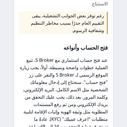
الاستنتاج
رغم توفر بعض الجوانب التشغيلية، يبقى
التقييم العام حذرًا بسبب مخاطر التنظيم
وشفافية الرسوم.
فتح الحساب وأنواعه
عند فتح حساب استثماري مع S Broker، تتبع
العملية خطوات واضحة وبسيطة. أولاً، يجب زيارة
الموقع الرسمي لـ S Broker والنقر على زر
"فتح حساب". ستحتاج إلى إدخال معلوماتك
الشخصية مثل الاسم الكامل، البريد الإلكتروني،
وكلمة المرور. بعد ذلك، يجب عليك التحقق من
بريدك الإلكتروني ومن ثم رفع المستندات
المطلوبة مثل وثيقة الهوية وإثبات الإقامة لتلبية
متطلبات "اعرف عميلك" (KYC). عادةً ما
تستغرق عملية التحقق من 24 إلى 48 ساعة.