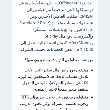
"خارجية" (Offshore) – بالدرجة الأساسية في
دومينيكا و(تدّعي) ترخيصاً من هيئة مِوالي
(MISA). أُطلقت العامين الأخيرين ومن
عروضها: حسابات متعددة (Standard / Pro /
Elite)، قبول ودائع بالعملات المشفّرة
وإلكترونيات دفع مثل SticPay
وPerfectMoney، والرافعة العالية (تصل إلى
1:1000 في بعض الحسابات بحسب الشركة).
من هم المتداولون الذين قد يستفيدون منها؟
مبتدئون ذوو رأس مال صغير: الحد الأدنى
للإيداع لحساب Standard منخفض (مذكور بـ
$10 في مصادر الشركة)، ما يجعل الدخول
بسقف صغير ممكناً لاختبار المنصة.
متداولون يبحثون عن دخول سريع إلى MT5
وتجربة تعليمية: الشركة توفر محتوى تدريبي
مقسَّم مستويات (مبتدئ ـ متقدم).