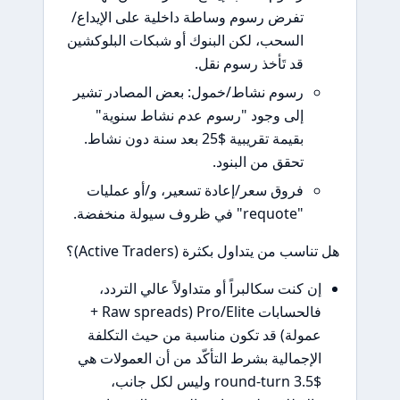
تفرض رسوم وساطة داخلية على الإيداع/
السحب، لكن البنوك أو شبكات البلوكشين
قد تَأخذ رسوم نقل.
رسوم نشاط/خمول: بعض المصادر تشير
إلى وجود "رسوم عدم نشاط سنوية"
بقيمة تقريبية $25 بعد سنة دون نشاط.
تحقق من البنود.
فروق سعر/إعادة تسعير، و/أو عمليات
"requote" في ظروف سيولة منخفضة.
هل تناسب من يتداول بكثرة (Active Traders)؟
إن كنت سكالبراً أو متداولاً عالي التردد،
فالحسابات Pro/Elite (Raw spreads +
عمولة) قد تكون مناسبة من حيث التكلفة
الإجمالية بشرط التأكّد من أن العمولات هي
$3.5 round-turn وليس لكل جانب،