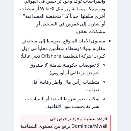
والمراجعات تؤكد وجود تراخيص في المِوالي
ودومينيكا، بينما تقارير مثل WikiFX أو منصات
أخرى صنّفتها أحياناً كـ "منخفضة المصداقية"
أو أشارت إلى غموض في التسجيل أو
مشكلات تحقق.
مستوى الأمان المتوقع: متوسط إلى منخفض
مقارنة ببنوك/وسطاء منظَّمين محلياً في دول
كبرى. التركة التنظيمية Offshore تعني غالباً:
لا تعويضات حكومية شاملة (لا صندوق
تعويض بريطاني أو أوروبي).
متطلبات رأس مال وأطر رقابية أقل
صرامة.
إمكانية تغير شروط التنفيذ أو السياسات
بسرعة بحسب بنود الاتفاقية.
قراءة عملية: وجود ترخيص في
Dominica/Mwali يرفع من مستوى الشفافية