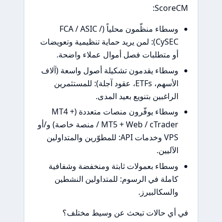
ScoreCM:
وسطاء منظّمون محلياً (FCA / ASIC /
CySEC): لمن يريد حماية تنظيمية وتعويضات
أو متطلبات فصل أموال عملاء واضحة.
وسطاء يقدمون تشكيلة أصول واسعة (آلاف
الأسهم، ETFs، عقود آجلة): للمستثمرين
الراغبين بتنويع بعيد المدى.
وسطاء يوفّرون منصات متعددة (MT4 +
MT5 + Web / cTrader / منصة خاصة) و/أو
VPS وخدمات API: للمطوّرين والمتداولين
الآليين.
وسطاء بعمولات ثابتة ومنخفضة وشفافية
كاملة في الرسوم: للمتداولين النشطين
والسكالبيرز.
في أي حالات تبحث عن وسيط مختلف؟