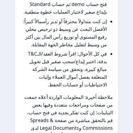
فتح حساب demo ثم حساب Standard
بإيداع صغير لاختبار العمليات خطوة منطقية.
إن كنت متداولاً محترفاً أو تدير رأسمالاً كبيراً:
الأفضل البحث عن وسيط ذو ترخيص محلي
رفيع المستوى أو توزيع رأس المال بين أكثر
من وسيط لتقليل مخاطر الجهة المقابلة.
في كل الأحوال: اقرأ شروط العقد/الـT&C
بدقة، اختبر إيداع/سحب صغير قبل تحويل
مبالغ كبيرة، وتحقق من سياسة الشركة
المتعلقة بفصل أموال العملاء وإثبات
الاحتياطيات أو حسابات الحفظ.
ملاحظة أخيرة: المعلومات الواردة أعلاه جمعت
من صفحات ومراجعات متعددة وفيها بعض
التباينات؛ إن كنت تفكر بجدية في فتح حساب،
قم بالتحقق مباشرة من صفحة Spreads &
Commissions وLegal Documents لدى