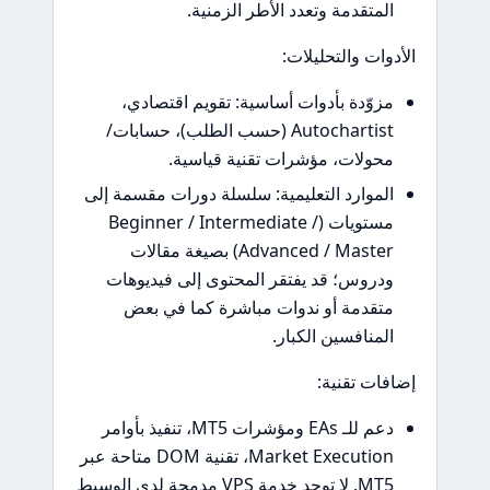
المتقدمة وتعدد الأطر الزمنية.
الأدوات والتحليلات:
مزوّدة بأدوات أساسية: تقويم اقتصادي،
Autochartist (حسب الطلب)، حسابات/
محولات، مؤشرات تقنية قياسية.
الموارد التعليمية: سلسلة دورات مقسمة إلى
مستويات (Beginner / Intermediate /
Advanced / Master) بصيغة مقالات
ودروس؛ قد يفتقر المحتوى إلى فيديوهات
متقدمة أو ندوات مباشرة كما في بعض
المنافسين الكبار.
إضافات تقنية:
دعم للـ EAs ومؤشرات MT5، تنفيذ بأوامر
Market Execution، تقنية DOM متاحة عبر
MT5. لا توجد خدمة VPS مدمجة لدى الوسيط