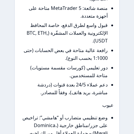
منصة شائعة: MetaTrader 5 متاحة على
أجهزة متعددة.
قبول واسع لطرق الدفع، خاصة المحافظ
الإلكترونية والعملات المشفّرة (BTC, ETH,
USDT).
رافعة عالية متاحة في بعض الحسابات (حتى
1:1000 بحسب النوع).
دور تعليمي (كورسات مقسمة مستويات)
متاحة للمستخدمين.
دعم عملاء 24/5 بعدة قنوات (دردشة
مباشرة، بريد هاتف)، وفقاً للمصادر.
عيوب
وضع تنظيمي متضارب أو “هامشي”: تراخيص
على جزر/مناطق خارجية (Dominica،
Mwali) – حماية العملاء أقل من التراخيص