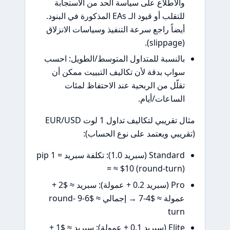
والاطلاع على سياسة الحد من الاستجابة
للتقلب أو قيود الـ EAs المذكورة في البنود.
أيضاً راجع سرعة التنفيذ وسياسات الانزلاق
(slippage).
بالنسبة للمتداول المتوسط/الطويل: احسب
سواپ بدقة لأن تكاليف التبييت ممكن أن
تقلّل من الربحية عند الاحتفاظ لمئات
الساعات/أيام.
مثال تقريبي لتكاليف تداول 1 لوت EUR/USD
(تقريبي ويعتمد على نوع الحساب):
Standard (سبريد 1.0): تكلفة سبريد = 1 pip
= ≈ $10 (round-turn)
Pro (سبريد 0.2 + عمولة): سبريد ≈ $2 +
عمولة ≈ $4-7 → إجمالي ≈ $6-9 round-
turn
Elite (سبريد 0.1 + عمولة): سبريد ≈ $1 +