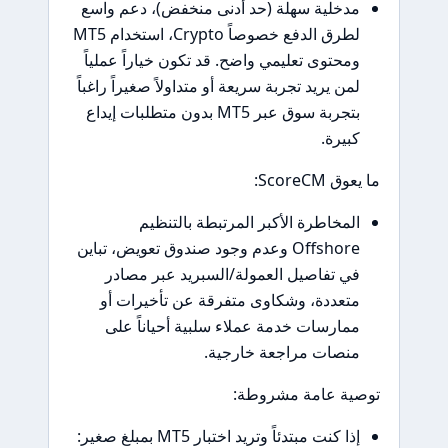
مدخلية سهلة (حد أدنى منخفض)، دعم واسع
لطرق الدفع خصوصاً Crypto، استخدام MT5
ومحتوى تعليمي واضح. قد تكون خياراً عملياً
لمن يريد تجربة سريعة أو متداولاً صغيراً راغباً
بتجربة سوق عبر MT5 بدون متطلبات إيداع
كبيرة.
ما يعوق ScoreCM:
المخاطرة الأكبر المرتبطة بالتنظيم
Offshore وعدم وجود صندوق تعويض، تباين
في تفاصيل العمولة/السبريد عبر مصادر
متعددة، وشكاوى متفرقة عن تأخيرات أو
ممارسات خدمة عملاء سلبية أحياناً على
منصات مراجعة خارجية.
توصية عامة مشروطة:
إذا كنت مبتدئاً وتريد اختبار MT5 بمبلغ صغير: