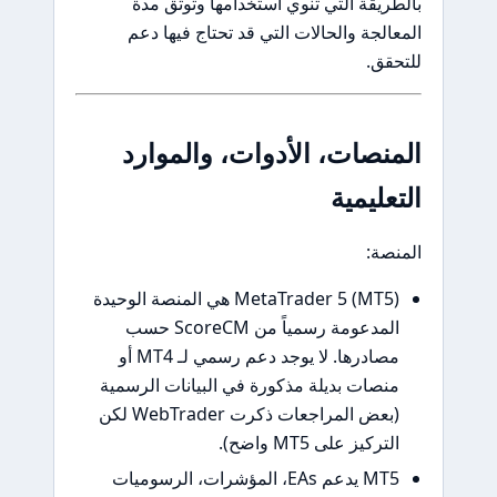
بالطريقة التي تنوي استخدامها وتوثّق مدة
المعالجة والحالات التي قد تحتاج فيها دعم
للتحقق.
المنصات، الأدوات، والموارد
التعليمية
المنصة:
MetaTrader 5 (MT5) هي المنصة الوحيدة
المدعومة رسمياً من ScoreCM حسب
مصادرها. لا يوجد دعم رسمي لـ MT4 أو
منصات بديلة مذكورة في البيانات الرسمية
(بعض المراجعات ذكرت WebTrader لكن
التركيز على MT5 واضح).
MT5 يدعم EAs، المؤشرات، الرسوميات