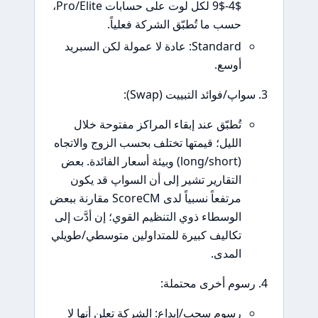
$4-$9 لكل لوت على حسابات Pro/Elite،
حسب ما تُطبّق الشركة فعلياً.
Standard: عادة لا عمولة لكن السبريد
أوسع.
سواپ/فوائد التبييت (Swap):
تُطبّق عند إبقاء المراكز مفتوحة خلال
الليل؛ قيمتها تختلف بحسب الزوج والاتجاه
(long/short) وبيئة أسعار الفائدة. بعض
التقارير تشير إلى أن السواپ قد يكون
مرتفعاً نسبياً لدى ScoreCM مقارنة ببعض
الوسطاء ذوي التنظيم القوي؛ إن أدَّت إلى
تكاليف كبيرة للمتداولين متوسطي/طويلي
المدى.
رسوم أخرى محتملة:
رسوم سحب/إيداع: الشركة تعلن أنها لا