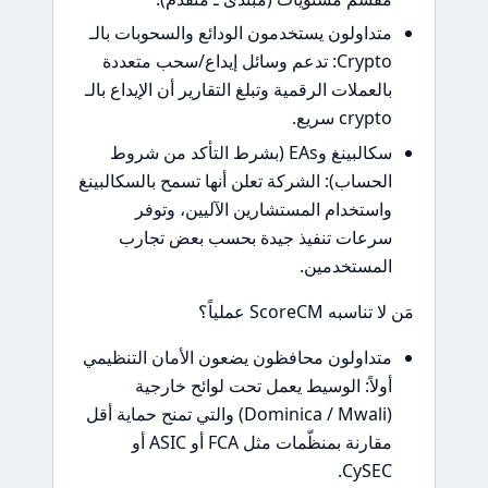
متداولون يستخدمون الودائع والسحوبات بالـ
Crypto: تدعم وسائل إيداع/سحب متعددة
بالعملات الرقمية وتبلغ التقارير أن الإيداع بالـ
crypto سريع.
سكالبينغ وEAs (بشرط التأكد من شروط
الحساب): الشركة تعلن أنها تسمح بالسكالبينغ
واستخدام المستشارين الآليين، وتوفر
سرعات تنفيذ جيدة بحسب بعض تجارب
المستخدمين.
مَن لا تناسبه ScoreCM عملياً؟
متداولون محافظون يضعون الأمان التنظيمي
أولاً: الوسيط يعمل تحت لوائح خارجية
(Dominica / Mwali) والتي تمنح حماية أقل
مقارنة بمنظّمات مثل FCA أو ASIC أو
CySEC.