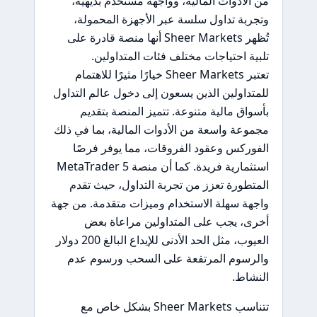
من الأدوات المالية، وواجهة مستخدم بديهية،
وتجربة تداول سلسة عبر الأجهزة المحمولة،
تُظهر Sheer Markets أنها منصة قادرة على
تلبية احتياجات مختلف فئات المتداولين.
تعتبر Sheer Markets خيارًا مثيرًا للاهتمام
للمتداولين الذين يسعون إلى دخول عالم التداول
بأسواق مالية متنوعة. تتميز المنصة بتقديم
مجموعة واسعة من الأدوات المالية، بما في ذلك
الفوركس وعقود الفروقات، مما يوفر فرصًا
استثمارية فريدة. كما أن منصة MetaTrader 5
المتطورة تعزز من تجربة التداول، حيث تقدم
واجهة سهلة الاستخدام وميزات متقدمة. من جهة
أخرى، يجب على المتداولين مراعاة بعض
العيوب، مثل الحد الأدنى للإيداع البالغ 200 دولار
والرسوم المرتفعة على السحب ورسوم عدم
النشاط.
تتناسب Sheer Markets بشكل خاص مع