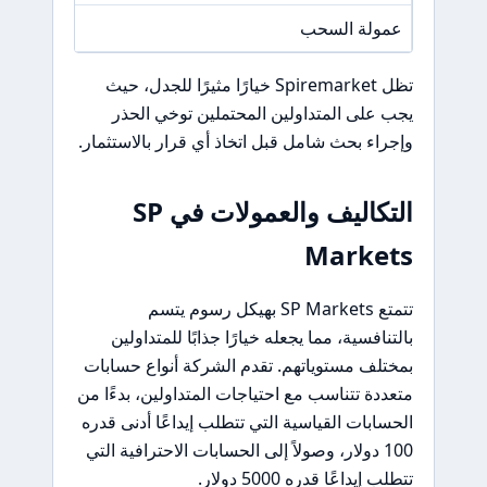
عمولة السحب
/A
تظل Spiremarket خيارًا مثيرًا للجدل، حيث
يجب على المتداولين المحتملين توخي الحذر
وإجراء بحث شامل قبل اتخاذ أي قرار بالاستثمار.
التكاليف والعمولات في SP
Markets
تتمتع SP Markets بهيكل رسوم يتسم
بالتنافسية، مما يجعله خيارًا جذابًا للمتداولين
بمختلف مستوياتهم. تقدم الشركة أنواع حسابات
متعددة تتناسب مع احتياجات المتداولين، بدءًا من
الحسابات القياسية التي تتطلب إيداعًا أدنى قدره
100 دولار، وصولاً إلى الحسابات الاحترافية التي
تتطلب إيداعًا قدره 5000 دولار.