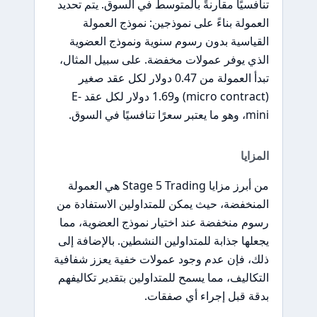
تنافسيًا مقارنةً بالمتوسط في السوق. يتم تحديد
العمولة بناءً على نموذجين: نموذج العمولة
القياسية بدون رسوم سنوية ونموذج العضوية
الذي يوفر عمولات مخفضة. على سبيل المثال،
تبدأ العمولة من 0.47 دولار لكل عقد صغير
(micro contract) و1.69 دولار لكل عقد E-
mini، وهو ما يعتبر سعرًا تنافسيًا في السوق.
المزايا
من أبرز مزايا Stage 5 Trading هي العمولة
المنخفضة، حيث يمكن للمتداولين الاستفادة من
رسوم منخفضة عند اختيار نموذج العضوية، مما
يجعلها جذابة للمتداولين النشطين. بالإضافة إلى
ذلك، فإن عدم وجود عمولات خفية يعزز شفافية
التكاليف، مما يسمح للمتداولين بتقدير تكاليفهم
بدقة قبل إجراء أي صفقات.