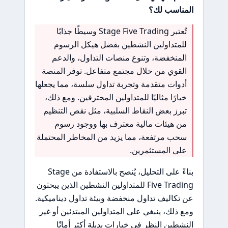
المناسب لك؟
تُعتبر Stage Five Trading وسيطًا جذابًا
للمتداولين النشطين بفضل هيكل الرسوم
المنخفضة، وتنوع منصات التداول، والدعم
القوي من خلال مجتمع متفاعل. توفر المنصة
أدوات متقدمة وتجربة تداول سلسة، مما يجعلها
خيارًا مثاليًا للمتداولين المحترفين. ومع ذلك،
تبرز بعض النقاط السلبية، مثل نقص التنظيم
من هيئات مالية معترف بها ووجود رسوم
سحب مرتفعة، مما يزيد من المخاطر المحتملة
على المستثمرين.
بناءً على التحليل، يُنصح بالاستفادة من Stage
Five Trading للمتداولين النشطين الذين يبحثون
عن تكاليف تداول منخفضة وبيئة تداول ديناميكية.
ومع ذلك، ينبغي على المتداولين المبتدئين أو غير
النشطين النظر في خيارات بديلة أكثر أمانًا