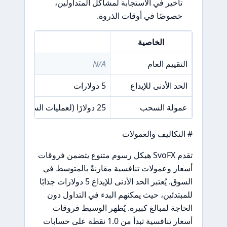
تأخير في الاستجابة لمشاكل المتداولين،
خصوصًا في أوقات الذروة.
الخاصية
التفاصي
التقييم العام
N/A
الحد الأدنى للإيداع
5 دولارات
عمولة السحب
25 دولارًا (لعمليات السحب عبر التحويل البنكي)
# التكاليف والعمولات
تقدم SvoFX هيكل رسوم متنوع يتضمن فروقات
أسعار وعمولات تنافسية مقارنةً بالمتوسط في
السوق. يُعتبر الحد الأدنى للإيداع 5 دولارات جذابًا
للمبتدئين، حيث يمكنهم البدء في التداول دون
الحاجة لمبالغ كبيرة. يُظهر الوسيط فروقات
أسعار تنافسية تبدأ من 1.0 نقطة على حسابات