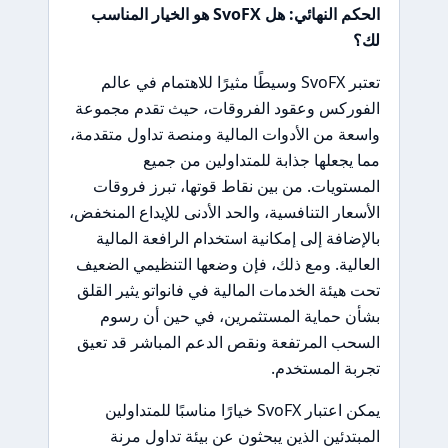
الحكم النهائي: هل SvoFX هو الخيار المناسب
لك؟
تعتبر SvoFX وسيطًا مثيرًا للاهتمام في عالم
الفوركس وعقود الفروقات، حيث تقدم مجموعة
واسعة من الأدوات المالية ومنصة تداول متقدمة،
مما يجعلها جذابة للمتداولين من جميع
المستويات. من بين نقاط قوتها، تبرز فروقات
الأسعار التنافسية، والحد الأدنى للإيداع المنخفض،
بالإضافة إلى إمكانية استخدام الرافعة المالية
العالية. ومع ذلك، فإن وضعها التنظيمي الضعيف
تحت هيئة الخدمات المالية في فانواتو يثير القلق
بشأن حماية المستثمرين، في حين أن رسوم
السحب المرتفعة ونقص الدعم المباشر قد تعيق
تجربة المستخدم.
يمكن اعتبار SvoFX خيارًا مناسبًا للمتداولين
المبتدئين الذين يبحثون عن بيئة تداول مرنة