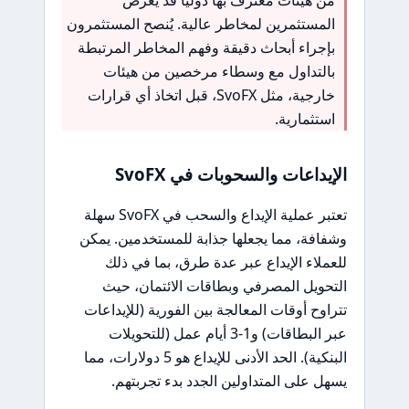
المستثمرين لمخاطر عالية. يُنصح المستثمرون
بإجراء أبحاث دقيقة وفهم المخاطر المرتبطة
بالتداول مع وسطاء مرخصين من هيئات
خارجية، مثل SvoFX، قبل اتخاذ أي قرارات
استثمارية.
الإيداعات والسحوبات في SvoFX
تعتبر عملية الإيداع والسحب في SvoFX سهلة
وشفافة، مما يجعلها جذابة للمستخدمين. يمكن
للعملاء الإيداع عبر عدة طرق، بما في ذلك
التحويل المصرفي وبطاقات الائتمان، حيث
تتراوح أوقات المعالجة بين الفورية (للإيداعات
عبر البطاقات) و1-3 أيام عمل (للتحويلات
البنكية). الحد الأدنى للإيداع هو 5 دولارات، مما
يسهل على المتداولين الجدد بدء تجربتهم.