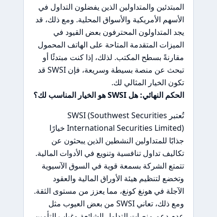
المبتدئين والمتداولين الذين يفضلون التداول في
الأسهم الأمريكية والأسواق المحلية. ومع ذلك، قد
يجد المتداولون المحترفون بعض القيود في
الميزات المتقدمة المتاحة على الهاتف المحمول
مقارنةً بسطح المكتب. لذلك، إذا كنت مبتدئًا أو
تبحث عن منصة بسيطة وسريعة، فإن SWSI قد
تكون الخيار المثالي لك.
الحكم النهائي: هل SWSI هو الخيار المناسب لك؟
تُعتبر SWSI (Southwest Securities
International Securities Limited) خيارًا
جذابًا للمتداولين النشطين الذين يبحثون عن
تكاليف تداول تنافسية وتنويع في الأدوات المالية.
تتمتع الشركة بسمعة قوية في السوق الآسيوية
وتخضع لتنظيم هيئة الأوراق المالية والعقود
الآجلة في هونغ كونغ، مما يعزز من مستوى الثقة.
ومع ذلك، تعاني SWSI من بعض العيوب مثل
عدم دعم منصات التداول الشائعة وغياب التأمين