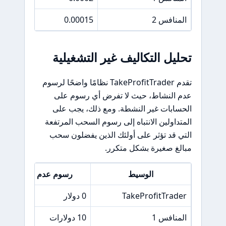
المنافس 2
0.00015
تحليل التكاليف غير التشغيلية
تقدم TakeProfitTrader نظامًا واضحًا لرسوم
عدم النشاط، حيث لا تفرض أي رسوم على
الحسابات غير النشطة. ومع ذلك، يجب على
المتداولين الانتباه إلى رسوم السحب المرتفعة
التي قد تؤثر على أولئك الذين يفضلون سحب
مبالغ صغيرة بشكل متكرر.
الوسيط
رسوم عدم النشاط
TakeProfitTrader
0 دولار
المنافس 1
10 دولارات