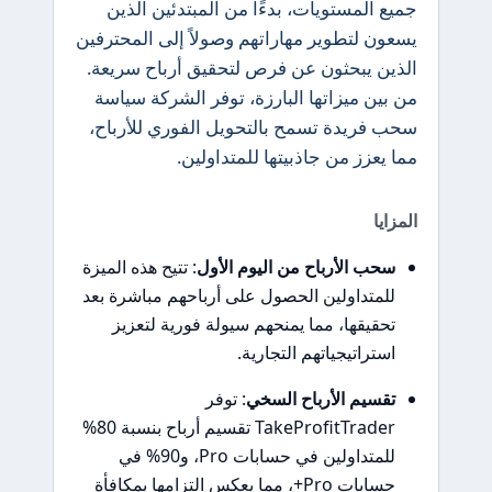
جميع المستويات، بدءًا من المبتدئين الذين
يسعون لتطوير مهاراتهم وصولاً إلى المحترفين
الذين يبحثون عن فرص لتحقيق أرباح سريعة.
من بين ميزاتها البارزة، توفر الشركة سياسة
سحب فريدة تسمح بالتحويل الفوري للأرباح،
مما يعزز من جاذبيتها للمتداولين.
المزايا
سحب الأرباح من اليوم الأول
: تتيح هذه الميزة
للمتداولين الحصول على أرباحهم مباشرة بعد
تحقيقها، مما يمنحهم سيولة فورية لتعزيز
استراتيجياتهم التجارية.
تقسيم الأرباح السخي
: توفر
TakeProfitTrader تقسيم أرباح بنسبة 80%
للمتداولين في حسابات Pro، و90% في
حسابات Pro+، مما يعكس التزامها بمكافأة