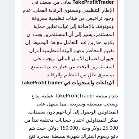
TakeProfitTrader
يعاني من ضعف في
الإطار التنظيمي ومستوى الرقابة الفعلي. عدم
وجود تراخيص من هيئات تنظيمية معروفة
وموثوقة، بالإضافة إلى غياب تدابير حماية
المستثمر، يشير إلى أن المستثمرين يجب أن
يكونوا حذرين عند التعامل مع هذا الوسيط. إن
تقييم المخاطر وفهم البيئة التنظيمية أمران
حيويان لضمان الأمان المالي، ويجب على
المستثمرين البحث عن خيارات بديلة تتمتع
بمستوى عالٍ من التنظيم والرقابة.
الإيداعات والسحوبات في TakeProfitTrader
تقدم منصة TakeProfitTrader عملية إيداع
وسحب مبسطة وسريعة، مما يسهل على
المتداولين الوصول إلى أرباحهم دون تعقيدات.
يمكن للمتداولين اختيار حسابات مختلفة تبدأ من
25,000 دولار وحتى 150,000 دولار، حيث يتم
دفع رسوم اشتراك شهرية بسيطة. بمجرد فتح