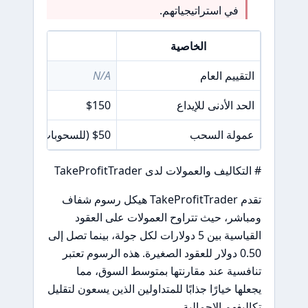
في استراتيجياتهم.
الخاصية
التف
التقييم العام
N/A
الحد الأدنى للإيداع
$150
عمولة السحب
$50 (للسحوبات أقل من $250)
# التكاليف والعمولات لدى TakeProfitTrader
تقدم TakeProfitTrader هيكل رسوم شفاف
ومباشر، حيث تتراوح العمولات على العقود
القياسية بين 5 دولارات لكل جولة، بينما تصل إلى
0.50 دولار للعقود الصغيرة. هذه الرسوم تعتبر
تنافسية عند مقارنتها بمتوسط السوق، مما
يجعلها خيارًا جذابًا للمتداولين الذين يسعون لتقليل
تكاليفهم الإجمالية.