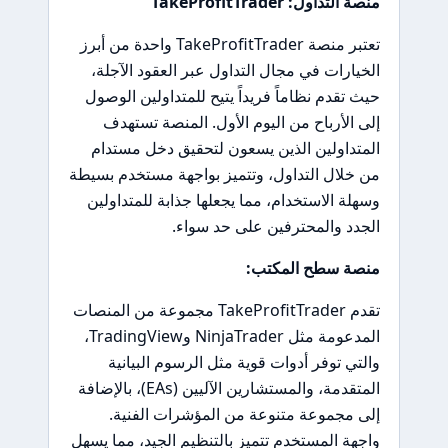
منصة التداول: TakeProfitTrader
تعتبر منصة TakeProfitTrader واحدة من أبرز
الخيارات في مجال التداول عبر العقود الآجلة،
حيث تقدم نظاماً فريداً يتيح للمتداولين الوصول
إلى الأرباح من اليوم الأول. المنصة تستهدف
المتداولين الذين يسعون لتحقيق دخل مستدام
من خلال التداول، وتتميز بواجهة مستخدم بسيطة
وسهلة الاستخدام، مما يجعلها جذابة للمتداولين
الجدد والمحترفين على حد سواء.
منصة سطح المكتب:
تقدم TakeProfitTrader مجموعة من المنصات
المدعومة مثل NinjaTrader وTradingView،
والتي توفر أدوات قوية مثل الرسوم البيانية
المتقدمة، والمستشارين الآليين (EAs)، بالإضافة
إلى مجموعة متنوعة من المؤشرات الفنية.
واجهة المستخدم تتميز بالتنظيم الجيد، مما يسهل