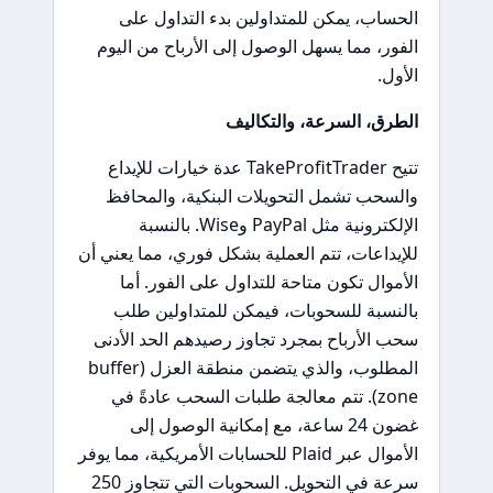
الحساب، يمكن للمتداولين بدء التداول على
الفور، مما يسهل الوصول إلى الأرباح من اليوم
الأول.
الطرق، السرعة، والتكاليف
تتيح TakeProfitTrader عدة خيارات للإيداع
والسحب تشمل التحويلات البنكية، والمحافظ
الإلكترونية مثل PayPal وWise. بالنسبة
للإيداعات، تتم العملية بشكل فوري، مما يعني أن
الأموال تكون متاحة للتداول على الفور. أما
بالنسبة للسحوبات، فيمكن للمتداولين طلب
سحب الأرباح بمجرد تجاوز رصيدهم الحد الأدنى
المطلوب، والذي يتضمن منطقة العزل (buffer
zone). تتم معالجة طلبات السحب عادةً في
غضون 24 ساعة، مع إمكانية الوصول إلى
الأموال عبر Plaid للحسابات الأمريكية، مما يوفر
سرعة في التحويل. السحوبات التي تتجاوز 250