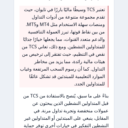
تعتبر TCS وسيطًا ماليًا بارزًا في تايوان، حيث
تقدم مجموعة متنوعة من أدوات التداول
ومنصات سهلة الاستخدام مثل MT4 وMT5.
من بين نقاط قوتها، تبرز العمولة التنافسية
والدعم متعدد القنوات، مما يجعلها خيارًا جذابًا
للمتداولين النشطين. ومع ذلك، تعاني TCS من
نقص في التنظيم، حيث تفتقر إلى ترخيص من
هيئات مالية رائدة، مما يزيد من مخاطر
التداول. كما أن رسوم السحب المرتفعة وغياب
الموارد التعليمية للمبتدئين قد تشكل عائقًا
للمتداولين الجدد.
بناءً على ما سبق، يُنصح بالاستفادة من TCS من
قبل المتداولين النشطين الذين يبحثون عن
عمولات منخفضة وتجربة تداول مرنة. في
المقابل، ينبغي على المبتدئين أو المتداولين غير
النشطين التفكير في خيارات أخرى توفر حماية