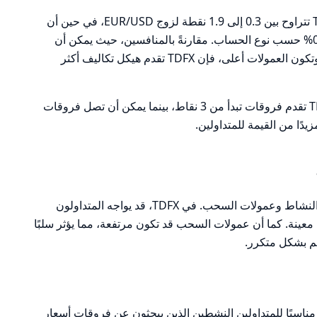
تظهر البيانات أن فروقات الأسعار في TDFX تتراوح بين 0.3 إلى 1.9 نقطة لزوج EUR/USD، في حين أن
العمولات لكل لوت تتراوح بين 0.08% و0.20% حسب نوع الحساب. مقارنةً بالمنافسين، حيث يمكن أن
تصل فروقات الأسعار إلى 2 نقطة أو أكثر، وتكون العمولات أعلى، فإن TDFX تقدم هيكل تكاليف أكثر
بالنسبة لفروقات سعر S&P 500، فإن TDFX تقدم فروقات تبدأ من 3 نقاط، بينما يمكن أن تصل فروقات
تتضمن التكاليف غير التشغيلية رسوم عدم النشاط وعمولات السحب. في TDFX، قد يواجه المتداولون
 معينة. كما أن عمولات السحب قد تكون مرتفعة، مما يؤثر سلبًا
م بشكل متكرر.
شكل عام، يعتبر هيكل التكاليف في TDFX مناسبًا للمتداولين النشطين الذين يبحثون عن فروقات أسعار