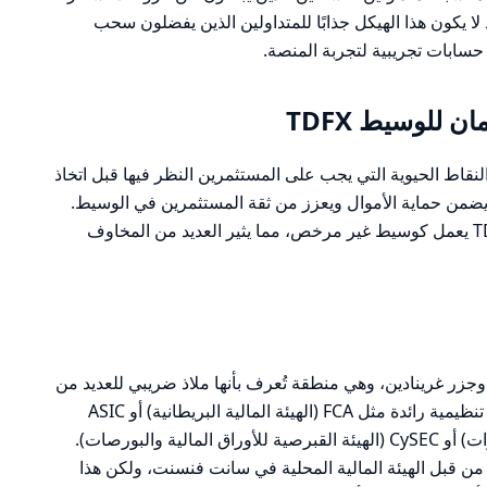
ا يكون هذا الهيكل جذابًا للمتداولين الذين يفضلون سحب
حسابات تجريبية لتجربة المنصة.
 للوسيط TDFX
تنظيمي للوسيط TDFX يعد من النقاط الحيوية التي يجب على المستثمرين النظر فيها قبل اتخاذ
 يضمن حماية الأموال ويعزز من ثقة المستثمرين في الوسيط.
ومع ذلك، تشير البيانات المتاحة إلى أن TDFX يعمل كوسيط غير مرخص، مما يثير العديد من المخاوف
زر غرينادين، وهي منطقة تُعرف بأنها ملاذ ضريبي للعديد من
الوسطاء. لا يمتلك TDFX ترخيصًا من هيئات تنظيمية رائدة مثل FCA (الهيئة المالية البريطانية) أو ASIC
(الهيئة الأسترالية للأوراق المالية والاستثمارات) أو CySEC (الهيئة القبرصية للأوراق المالية والبورصات).
 من قبل الهيئة المالية المحلية في سانت فنسنت، ولكن هذا