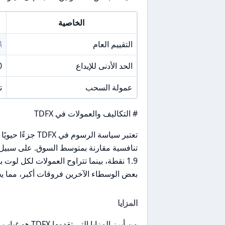
الخاصية
التقييم العام
A
الحد الأدنى للإيداع
$0 (ل
عمولة السحب
ت
# التكاليف والعمولات في TDFX
بعض الوسطاء الآخرين فروقات أكبر، مما يجعل TDFX خياراً جذاباً للمت
المزايا
من أبرز المزاي