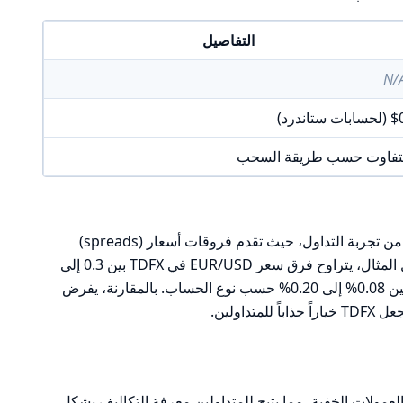
التفاصيل
N/
حسابات ستاندرد)
تفاوت حسب طريقة السحب
تعتبر سياسة الرسوم في TDFX جزءًا حيويًا من تجربة التداول، حيث تقدم فروقات أسعار (spreads)
تنافسية مقارنة بمتوسط السوق. على سبيل المثال، يتراوح فرق سعر EUR/USD في TDFX بين 0.3 إلى
1.9 نقطة، بينما تتراوح العمولات لكل لوت بين 0.08% إلى 0.20% حسب نوع الحساب. بالمقارنة، يفرض
داولين.
ا التي تقدمها TDFX هو غياب العمولات الخفية، مما يتيح للمتداولين معرفة التكاليف بشكل