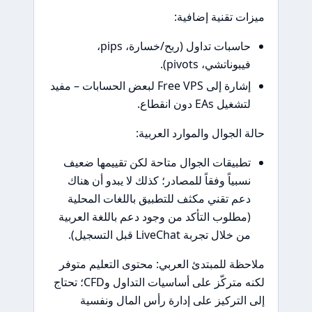
ت تقنية إضافية:
حاسبات تداول (ربح/خسارة، pips،
يبوناتشي، pivots).
إشارة إلى Free VPS لبعض الحسابات – مفيد
شغيل EAs دون انقطاع.
 الجوال والموارد العربية:
طبيقات الجوال متاحة لكن تقييمها ضعيف
سبياً وفقاً للمصادر؛ كذلك لا يبدو أن هناك
عم تقني مكثف للتطبيق باللغات المحلية
مطلوب التأكد من وجود دعم باللغة العربية
 خلال تجربة LiveChat قبل التسجيل).
ظة للمبتدئ العربي: محتوى التعليم متوفر
لكنه متركّز على أساسيات التداول وCFD؛ تحتاج
التركيز على إدارة رأس المال ونفسية