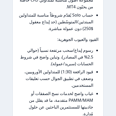
مجموعة أصول مناسبة لمتداولي CFD خاصة
ن يحبّون MT4.
حساب Solo يُقدّم شروطاً مناسبة للمتداولين
لمبتدئين/المتوسّطين (حد إيداع معقول
ن عمولة مباشرة.
ود والعيوب الجوهرية:
سوم إيداع/سحب مرتفعة نسبياً (حوالي
2.5% في المصادر)، وتباين واضح في شروط
لحسابات (سبريد/عمولة).
قيود الرافعة (1:30) للمتداولين الأوروبيين،
ضعف في تطبيق الجوال حسب تعليقات
لمستخدمين.
ياب واضح لخدمات نسخ الصفقات أو
PAMM/MAM متقدمة، ما قد يقلل من
اذبيتها للمستثمرين الباحثين عن حلول
ُدارة.