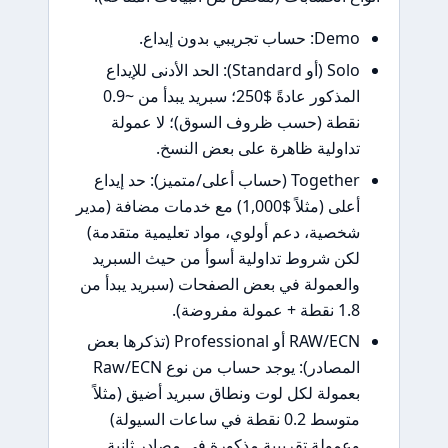
De: حساب تجريبي بدون إيداع.
Solo (أو Standard): الحد الأدنى للإيداع
المذكور عادةً $250؛ سبريد يبدأ من ~0.9
قطة (حسب ظروف السوق)؛ لا عمولة
داولية ظاهرة على بعض النسخ.
Together (حساب أعلى/متميز): حد إيداع
أعلى (مثلاً $1,000) مع خدمات مضافة (مدير
خصية، دعم أولوي، مواد تعليمية متقدمة)
كن شروط تداولية أسوأ من حيث السبريد
العمولة في بعض الصفحات (سبريد يبدأ من
نقطة + عمولة مفروضة).
RAW/ECN أو Professional (تذكرها بعض
المصادر): يوجد حساب من نوع Raw/ECN
عمولة لكل لوت ونطاق سبريد أضيق (مثلاً
متوسط 0.2 نقطة في ساعات السيولة)
عمولة تقريبية مذكورة في مصادر ثانية