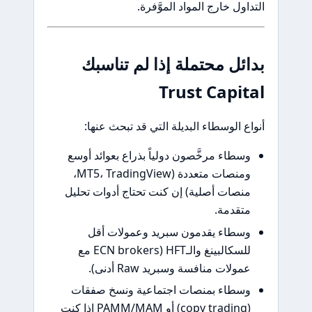
اول خارج المواد الموَّفرة.
ئل محتملة إذا لم تناسبك
Trust Capit
ع الوسطاء البديلة التي قد تبحث عنها:
سطاء مرخَّصون دولياً بذراع بعوائد أوسع
ومنصات متعددة (MT5، TradingView،
نصات أصلية) إن كنت تحتاج أدوات تحليل
تقدمة.
سطاء يقدمون سبريد وعمولات أقل
للسكالبينغ والـHFT (ECN brokers مع
مولات منافسة وسبريد Raw أدنى).
سطاء بمنصات اجتماعية ونسخ صفقات
(copy trading) أو PAMM/MAM إذا كنت