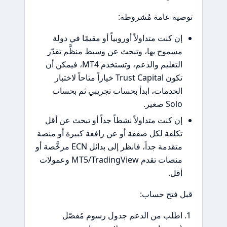
ية عامة مُشروطة:
ن كنت متداولاً أوروبياً أو مقيمًا في دولة
سموح بها، وتبحث عن وسيط منظَّم تقدّر
التعليم والدعم، وتستخدم MT4، فيمكن أن
تكون Trust Capital خياراً متاحاً لاختبار
لخدمات، ابدأ بحساب تجريبي ثم بحساب
Sol صغير.
ن كنت متداولاً نشطاً جداً أو تبحث عن أقل
كلفة لكل صفقة أو عن رافعة كبيرة أو منصة
متقدمة جداً، فانظر إلى بدائل ECN مرخَّصة أو
منصات تقدم MT5/TradingView وعمولات
قل.
 فتح حساب:
طلب من الدعم جدول رسوم مُفصّل