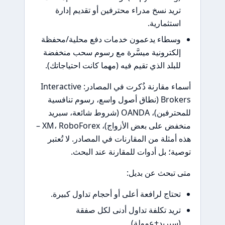
ريد نسخ مدراء محترفين أو تقديم إدارة
ستثمارية.
سطاء يدعمون خدمات دفع محلية/محفظة
لكترونية ميسَّرة مع رسوم سحب منخفضة
لبلد الذي تقيم فيه (مهما كانت احتياجاتك).
أسماء مقارنة ذُكرت في المصادر: Interactive
Brokers (نطاق أصول واسع، رسوم تنافسية
للمحترفين)، OANDA (شروط شائعة، سبريد
منخفض على بعض الأزواج)، XM، RoboForex –
أمثلة من المقارنات في المصادر. لا تُعتبر
ة؛ بل أدوات للمقارنة عند البحث.
تبحث عن بديل:
حتاج لرافعة أعلى أو أحجام تداول كبيرة.
ريد تكلفة تداول أدنى لكل صفقة
سبريد+عمولة).