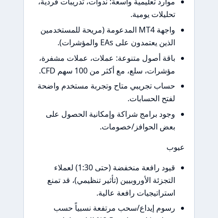
وارد تعليمية واسعة: ندوات، تدريبات فردية،
حليلات يومية.
واجهة MT4 المدعومة (مريحة للمستخدمين
لذين يعتمدون على EAs والمؤشرات).
اقة أصول متنوعة: عملات، عملات مشفرة،
ؤشرات، سلع، مع أكثر من 100 سهم CFD.
ساب تجريبي متاح وتجربة مستخدم واضحة
فتح الحسابات.
جود برامج شراكة وإمكانية الحصول على
عض الحوافز/خصومات.
ب
قيود رافعة منخفضة (حتى 1:30) لعملاء
لتجزئة الأوروبيين (تأثير تنظيمي)، قد تمنع
ستراتيجيات رافعة عالية.
سوم إيداع/سحب مرتفعة نسبياً حسب