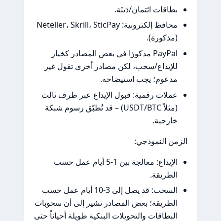
طاقات ائتمان/دَينَة.
محافظ إلكترونية: Neteller، Skrill، SticPay
مذكورة).
PayPal مذكورًا في بعض المصادر كخيار
لإيداع/سحب، لكن مصادر أخرى تقول غير
دعوم؛ يجب استيضاحه.
ملات رقمية: قبول الإيداع عبر طرف ثالث
(مثلاً USDT/BTC) – قد تُطبّق رسوم شبكة
ارجية.
ن النموذجي:
الإيداع: معالجة بين 1-5 أيام عمل حسب
لطريقة.
السحب: قد يصل إلى 3-10 أيام عمل حسب
لطريقة؛ بعض المصادر تشير إلى أن سحوبات
لبطاقات والتحويلات البنكية طويلة أحياناً حتى