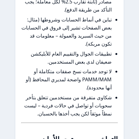
مصادر (ثابتة تقارب 2.5% لكل معاملة؛ يجب
لتأكد من طريقة الدفع).
باين في أنماط الحسابات وشروطها (مثال:
عض الصفحات تشير إلى فروق في الحسابات
ن حيث السبريد والعمولة – معلومات قد
كون مربكة).
طبيقات الجوال والتقييم العام للأبليكشن
عيفان لدى بعض المستخدمين.
ا توجد خدمات نسخ صفقات متكاملة أو
PAMM/MAM واضحة لمديري المحافظ (أو
نها محدودة).
كاوى متفرقة من مستخدمين تتعلق بتأخر
حوبات أو تواصل في حالات فردية – ليست
مطاً موثقاً لكن يجب أخذها بالحسبان.