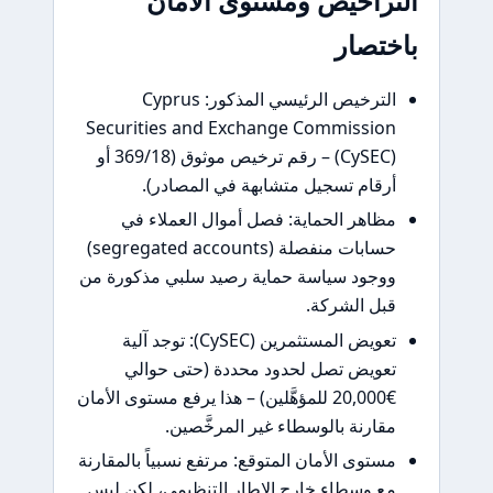
راخيص ومستوى الأمان
تصار
الترخيص الرئيسي المذكور: Cyprus
Securities and Exchange Commissio
(CySEC) – رقم ترخيص موثوق (369/18 أو
رقام تسجيل متشابهة في المصادر).
ظاهر الحماية: فصل أموال العملاء في
حسابات منفصلة (segregated accounts)
وجود سياسة حماية رصيد سلبي مذكورة من
بل الشركة.
تعويض المستثمرين (CySEC): توجد آلية
عويض تصل لحدود محددة (حتى حوالي
€20,000 للمؤهَّلين) – هذا يرفع مستوى الأمان
قارنة بالوسطاء غير المرخَّصين.
ستوى الأمان المتوقع: مرتفع نسبياً بالمقارنة
ع وسطاء خارج الإطار التنظيمي، لكن ليس