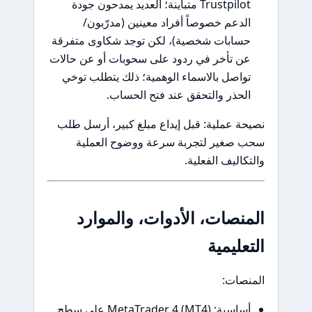
Trustpilot متباينة؛ العديد يمدحون جودة
لدعم خصوصاً أفراد معينين (مدرّبون/
سابات شخصية)، لكن توجد شكاوى متفرقة
ن تأخر في ردود على سحوبات أو عن حالات
واصل بالاسماء الوهمية؛ ذلك يتطلب توخي
لحذر والتحقق عند فتح الحساب.
ة عملية: قبل إيداع مبلغ كبير، أرسل طلب
 صغير لتجربة سرعة ووضوح العملية
كاليف الفعلية.
نصات، الأدوات، والموارد
عليمية
نصات:
أساسية: MetaTrader 4 (MT4) على سطح