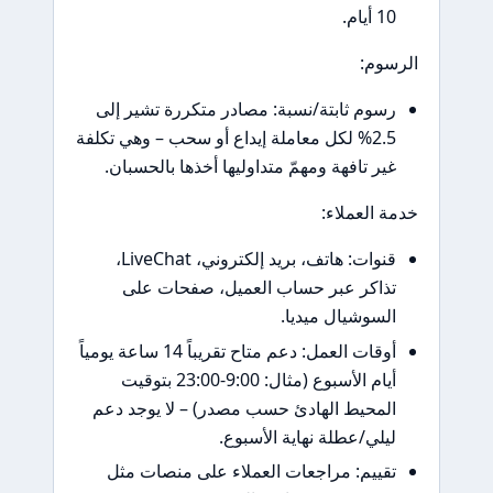
 أيام.
وم:
سوم ثابتة/نسبة: مصادر متكررة تشير إلى
2.5% لكل معاملة إيداع أو سحب – وهي تكلفة
ير تافهة ومهمّ متداوليها أخذها بالحسبان.
 العملاء:
قنوات: هاتف، بريد إلكتروني، LiveChat،
ذاكر عبر حساب العميل، صفحات على
لسوشيال ميديا.
أوقات العمل: دعم متاح تقريباً 14 ساعة يومياً
أيام الأسبوع (مثال: 9:00-23:00 بتوقيت
لمحيط الهادئ حسب مصدر) – لا يوجد دعم
يلي/عطلة نهاية الأسبوع.
قييم: مراجعات العملاء على منصات مثل