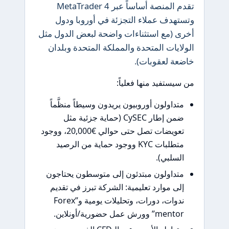
تقدم المنصة أساساً عبر MetaTrader 4
هدف عملاء التجزئة في أوروبا ودول
ى (مع استثناءات واضحة لبعض الدول مثل
ايات المتحدة والمملكة المتحدة وبلدان
عة لعقوبات).
يستفيد منها فعلياً:
تداولون أوروبيون يريدون وسيطاً منظَّماً
ضمن إطار CySEC (حماية جزئية مثل
تعويضات تصل حتى حوالي €20,000، ووجود
متطلبات KYC ووجود حماية من الرصيد
لسلبي).
تداولون مبتدئون إلى متوسطون يحتاجون
لى موارد تعليمية: الشركة تبرز في تقديم
ندوات، دورات، وتحليلات يومية و”Forex
ment” وورش عمل حضورية/أونلاين.