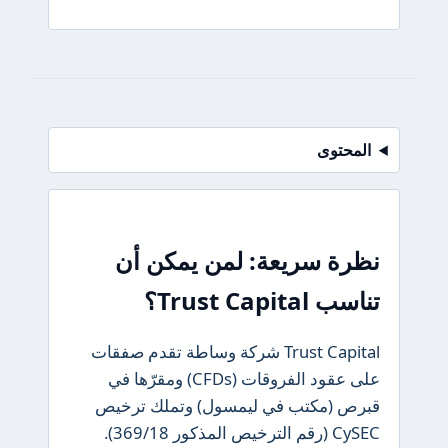
محتوى
رة سريعة: لمن يمكن أن
Trust Capita؟
Trust Capital شركة وساطة تقدم صفقات
على عقود الفروقات (CFDs) ومقرّها في
ص (مكتب في ليمسول) وتملك ترخيص
CySEC (رقم الترخيص المذكور 369/18).