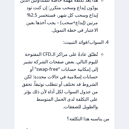
هذا يُعدّ تكلفة مهمة خاصة للمتداولين الذين
يودّون إيداع وسحب متكرر: إن كنت تود
إيداع وسحب كل شهر، فستخسر 2.5%
مرتين (إيداع+سحب) – يجب أخذها بعين
الاعتبار في خطة التمويل.
لسواب/فوائد التبييت:
تُطبّق عادةً على مراكز الـCFD المفتوحة
لليوم التالي. بعض صفحات الشركة تشير
إلى إمكانية حسابات “swap-free” أو
حسابات إسلامية في حالات محددة؛ لكن
الشروط قد تختلف أو تتطلب توثيقاً. تحقق
من جدول السواب لكل أداة لأن ذلك يؤثر
على التكلفة لدى الحمل المتوسط
والطويل للصفقات.
ناسبه هذا التكلفة؟