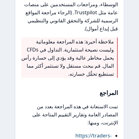
سطاء، ومراجعات المستخدمين على منصات
عامة مثل Trustpilot. (الرجاء مراجعة المواقع
مية للشركة والتحقق القانوني والتنظيمي
إيداع أموال).
احظة أخيرة: هذه المراجعة معلوماتية
وليست نصيحة استثمارية. التداول في CFDs
مل مخاطر عالية وقد يؤدي إلى خسارة رأس
مال. قم ببحث مستقل ولا تستثمر أكثر مما
تطيع تحمُّل خسارته.
راجع
الاستعانة في هذه المراجعة بعدد من
ادر العامة وتقارير التقييم المتاحة على
ترنت، ومنها:
https://traders