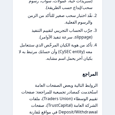
سبريدات حية، عمولات، سواب، رسوم
حب/إيداع حسب الطريقة).
فّذ اختبار سحب صغير للتأكد من الزمن
الرسوم الفعلية.
رِّب الحساب التجريبي لتقييم التنفيذ
فيذ الأوامر).
أكد من هوية الكيان المرخّص الذي ستتعامل
معه (CySEC entity) وأن حسابك مرتبط به لا
كيان آخر يحمل اسم مشابه.
راجع
ابط التالية وبعض الصفحات العامة
ُخدمت كمصادر تجميعية للمراجعة: صفحات
تقييم الوسطاء (Traders Union)، ملفات
الشركة العامة (TrustCapital)، صفحات
Deposit/Withdrawal في مواقع مُقارنة