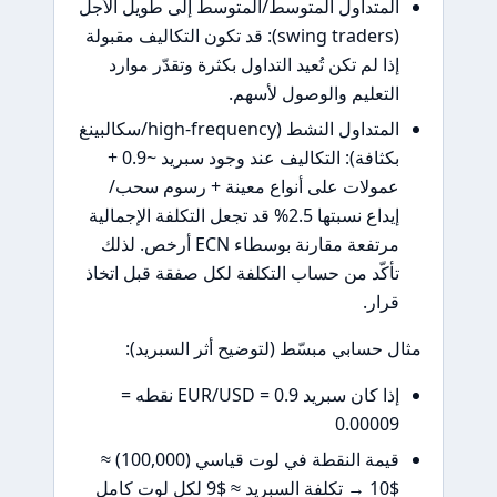
لمتداول المتوسط/المتوسط إلى طويل الأجل
(swing traders): قد تكون التكاليف مقبولة
ذا لم تكن تُعيد التداول بكثرة وتقدّر موارد
لتعليم والوصول لأسهم.
المتداول النشط (high-frequency/سكالبينغ
بكثافة): التكاليف عند وجود سبريد ~0.9 +
مولات على أنواع معينة + رسوم سحب/
إيداع نسبتها 2.5% قد تجعل التكلفة الإجمالية
مرتفعة مقارنة بوسطاء ECN أرخص. لذلك
أكّد من حساب التكلفة لكل صفقة قبل اتخاذ
رار.
 حسابي مبسّط (لتوضيح أثر السبريد):
إذا كان سبريد EUR/USD = 0.9 نقطه =
0.0000
قيمة النقطة في لوت قياسي (100,000) ≈
$10 → تكلفة السبريد ≈ $9 لكل لوت كامل