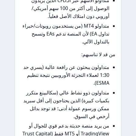
متداولو الأسهم عبر الـCFD الذين يريدون
الوصول إلى أكثر من 100 سهم أمريكي/
وروبي دون امتلاك الأصل فعلياً.
متداولو MT4 (من يستخدمون روبوتات/خبراء
تداول EA) لأن المنصة تدعم EAs وتسمح
التداول الآلي.
د لا تناسبهم:
تداولون يبحثون عن رافعة عالية (يسري حد
1:30 لعملاء التجزئة الأوروبيين نتيجة تنظيم
ESMA)
تداولون ذوو نشاط عالي (سكالبينغ متكرر
كميات كبيرة) الذين يحتاجون إلى أقل سبريد
مكن ورسوم عمولة أدنى؛ قد توجد بدائل
رخص في السوق.
ن يريد منصة حديثة بدعم قوي للجوال أو
TradingView أو MT5 فقط (Trust Capital