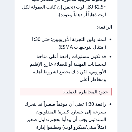
~2.5$ لكل لوت (تحقق إن كانت العمولة لكل
وت ذهاباً أو ذهاباً وعودة).
فعة:
للمتداولين التجزئة الأوروبيين: حتى 1:30
امتثال لتوجيهات ESMA).
د تكون مستويات رافعة أعلى متاحة
لحسابات المهنية أو للعملاء خارج الإقليم
لأوروبي، لكن ذلك يخضع لشروط أهلية
مخاطر أعلى.
ود المخاطرة العملية:
رافعة 1:30 تعني أن موقفاً صغيراً قد يتحرك
سرعة إلى خسارة كبيرة؛ المتداولون
لمبتدئون يجب أن يبدأوا بحجم تداول صغير
مثلاً ميني/ميكرو لوت) ويطبقوا إدارة