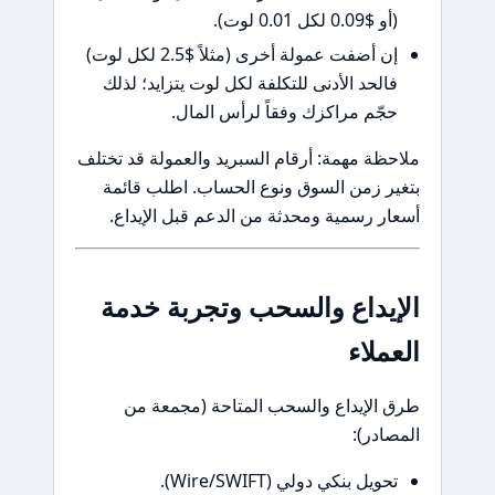
 $0.09 لكل 0.01 لوت).
إن أضفت عمولة أخرى (مثلاً $2.5 لكل لوت)
الحد الأدنى للتكلفة لكل لوت يتزايد؛ لذلك
جّم مراكزك وفقاً لرأس المال.
ظة مهمة: أرقام السبريد والعمولة قد تختلف
ر زمن السوق ونوع الحساب. اطلب قائمة
ر رسمية ومحدثة من الدعم قبل الإيداع.
يداع والسحب وتجربة خدمة
ملاء
الإيداع والسحب المتاحة (مجمعة من
ادر):
حويل بنكي دولي (Wire/SWIFT).