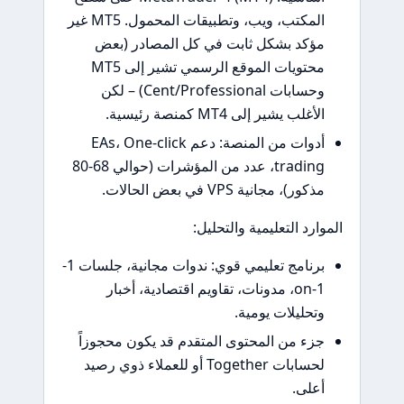
المكتب، ويب، وتطبيقات المحمول. MT5 غير
ؤكد بشكل ثابت في كل المصادر (بعض
محتويات الموقع الرسمي تشير إلى MT5
وحسابات Cent/Professional) – لكن
لأغلب يشير إلى MT4 كمنصة رئيسية.
أدوات من المنصة: دعم EAs، One-click
trading، عدد من المؤشرات (حوالي 68-80
ذكور)، مجانية VPS في بعض الحالات.
ارد التعليمية والتحليل:
برنامج تعليمي قوي: ندوات مجانية، جلسات 1-
on-1، مدونات، تقاويم اقتصادية، أخبار
تحليلات يومية.
زء من المحتوى المتقدم قد يكون محجوزاً
لحسابات Together أو للعملاء ذوي رصيد
على.