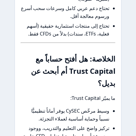
حتاج دعم عربي كامل وسرعات سحب أسرع
رسوم معالجة أقل.
حتاج إلى منتجات استثمارية حقيقية (أسهم
ية، ETFs، سندات) بدلاً من CFDs فقط.
لاصة: هل أفتح حساباً مع
Trust Capital أم أبحث عن
يل؟
Trust Capit:
وسيط مرخّص CySEC يوفر أماناً تنظيميًّا
سبياً وحماية أساسية لعملاء التجزئة.
ركيز واضح على التعليم والتدريب، ووجود