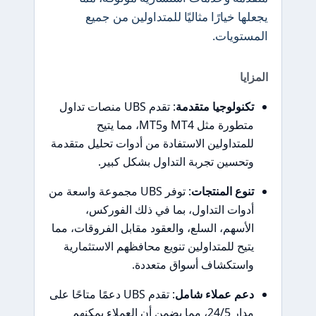
يجعلها خيارًا مثاليًا للمتداولين من جميع
المستويات.
المزايا
تكنولوجيا متقدمة
: تقدم UBS منصات تداول
متطورة مثل MT4 وMT5، مما يتيح
للمتداولين الاستفادة من أدوات تحليل متقدمة
وتحسين تجربة التداول بشكل كبير.
تنوع المنتجات
: توفر UBS مجموعة واسعة من
أدوات التداول، بما في ذلك الفوركس،
الأسهم، السلع، والعقود مقابل الفروقات، مما
يتيح للمتداولين تنويع محافظهم الاستثمارية
واستكشاف أسواق متعددة.
دعم عملاء شامل
: تقدم UBS دعمًا متاحًا على
مدار 24/5، مما يضمن أن العملاء يمكنهم