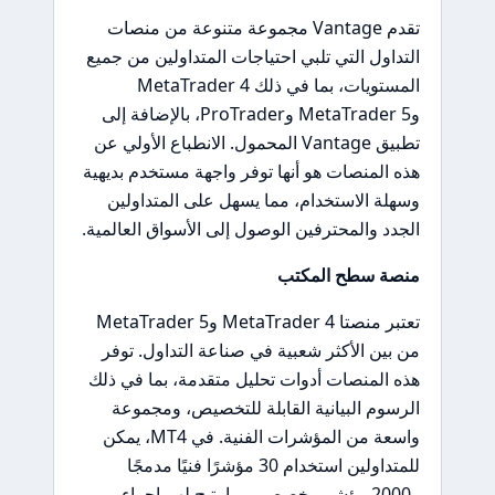
تقدم Vantage مجموعة متنوعة من منصات
التداول التي تلبي احتياجات المتداولين من جميع
المستويات، بما في ذلك MetaTrader 4
وMetaTrader 5 وProTrader، بالإضافة إلى
تطبيق Vantage المحمول. الانطباع الأولي عن
هذه المنصات هو أنها توفر واجهة مستخدم بديهية
وسهلة الاستخدام، مما يسهل على المتداولين
الجدد والمحترفين الوصول إلى الأسواق العالمية.
منصة سطح المكتب
تعتبر منصتا MetaTrader 4 وMetaTrader 5
من بين الأكثر شعبية في صناعة التداول. توفر
هذه المنصات أدوات تحليل متقدمة، بما في ذلك
الرسوم البيانية القابلة للتخصيص، ومجموعة
واسعة من المؤشرات الفنية. في MT4، يمكن
للمتداولين استخدام 30 مؤشرًا فنيًا مدمجًا
و2000 مؤشر مخصص، مما يتيح لهم إجراء