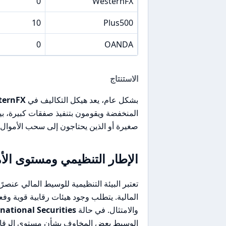
0
WesternFX
10
Plus500
0
OANDA
الاستنتاج
بشكل عام، يعد هيكل التكاليف في
ternFX
المنخفضة ويقومون بتنفيذ صفقات كبيرة، بينما
صغيرة أو الذين يحتاجون إلى سحب الأموال
الإطار التنظيمي ومستوى الأ
تعتبر البيئة التنظيمية للوسيط المالي عنصر
المالية. يتطلب وجود هيئات رقابية قوية وفع
والامتثال. في حالة
national Securities
الوسيط بعض المخاوف بشأن مستوى الرقابة