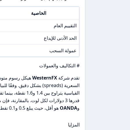
الخاصية
التقييم العام
الحد الأدنى للإيداع
عمولة السحب
# التكاليف والعمولات
تقدم شركة
WesternFX
هيكل رسوم متوسط 
السعرية (spreads) بشكل دقيق. وفقًا للبيانات، فإن فارق سعر EUR/USD في حسابات
قدرها 3 دولارات لكل لوت. بالمقارنة، فإن متوسط الفروقات السعرية لدى المنافسين مثل
و
OANDA
هو أقل، حيث يبلغ 0.5 و0.1 نقطة على التوالي.
المزايا