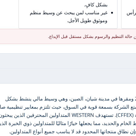
بشكل كافٍ.
برأس
غير مناسب لمن يبحث عن وسيط منظم
وموثوق طويل الأجل.
 حالة التنظيم والرسوم بشكل مستقل قبل الإيداع.
تأسست شركة WESTERN في عام 2008 ومقرها في مدينة شيان، الصين، وهي وسيط مالي ينشط بشكل
متع الشركة بسمعة قوية في السوق، حيث تلتزم بمعايير تنظيمية صا
تحت إشراف بورصة الصين للعقود الآجلة (CFFEX). تستهدف WESTERN المتداولين المحترفين الذين يبحث
خام والحديد، مما يجعلها خيارًا مثاليًا للمتداولين ذوي الخبرة الذي
 نطاق منتجاتها المحدود قد لا يناسب جميع أنواع المتداولين.