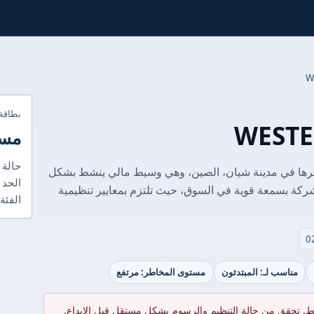
بطاقة
مست
حالة 
شركة WESTERN في عام 2008 ومقرها في مدينة شيان، الصين، وهي وسيط مالي ينشط بشكل
الحد ا
لشركة بسمعة قوية في السوق، حيث تلتزم بمعايير تنظيمية
الفئة
مناسب لـ: المبتدئون
مستوى المخاطر: مرتفع
ط. تحقق من حالة التنظيم والرسوم بشكل مستقل قبل الإيداع.