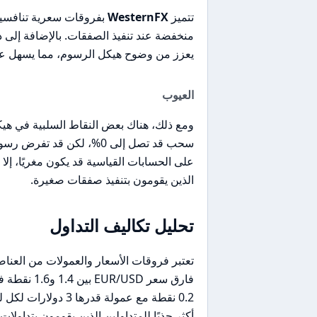
تتميز
WesternFX
بفروقات سعرية تنافسية، 
منخفضة عند تنفيذ الصفقات. بالإضافة إلى
يعزز من وضوح هيكل الرسوم، مما يسهل على ا
العيوب
ومع ذلك، هناك بعض النقاط السلبية في هي
سحب قد تصل إلى 0%، لكن ق
على الحسابات القياسية قد يكون مغريًا، إلا 
الذين يقومون بتنفيذ صفقات صغيرة.
تحليل تكاليف التداول
تعتبر فروقات الأسعار والعمولات من العناص
0.2 نقطة مع عمولة قدرها 3 دولارات لكل لوت. بالمقارنة، يقدم
أكثر جذبًا للمتداولين الذين يقومون بتداولات