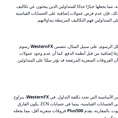
مما يجعلها خيارًا جذابًا للمتداولين الذين يبحثون عن تكاليف
 ذلك، فإن عدم فرض عمولات إضافية على الحسابات القياسية
لمتداولين فهم التكاليف المرتبطة بتداولاتهم.
كل الرسوم. على سبيل المثال، تتضمن
WesternFX
رسوم
د تفرض رسومًا إضافية من قبل أنظمة الدفع. كما أن عدم وجود عمولات
أن الفروقات السعرية المرتفعة قد تؤثر سلبًا على المتداولين
ر الأساسية التي تحدد تكلفة التداول. في
WesternFX
، يتراوح
فارق سعر EUR/USD بين 1.4 و1.6 نقطة في الحسابات القياسية، بينما في حسابات ECN، يكون الفارق
Plus500
فروقات سعرية أقل، مما يجعله
 متكررة.