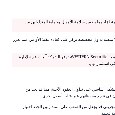
WESTE وسيطًا منظمًا، مما يضمن سلامة الأموال وحماية المتداولين من
: تقدم WESTERN منصة تداول مخصصة تركز على كفاءة تنفيذ الأوامر، مما يعزز
: من خلال التعاون مع WESTERN Securities، توفر الشركة آليات قوية لإدارة
في استثماراتهم.
تركز WESTERN بشكل أساسي على تداول العقود الآجلة، مما قد يحد من
بون في تنويع محفظتهم عبر فئات أصول أخرى.
جريبي قد يجعل من الصعب على المتداولين الجدد اختبار
ة فعلية.